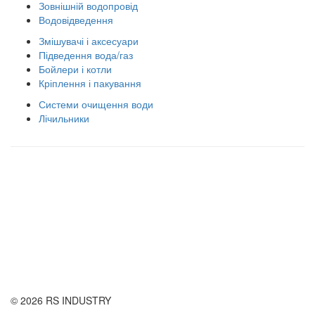
Зовнішній водопровід
Водовідведення
Змішувачі і аксесуари
Підведення вода/газ
Бойлери і котли
Кріплення і пакування
Системи очищення води
Лічильники
Правила використання сайту
Оплата і доставка
Правила повернення товару
Публічна оферта
© 2026 RS INDUSTRY