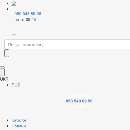
050 548 89 56
пн-пт 09-18
Home
Каталог
Насосна техніка
Рукави дренажні
Фільтр
Бренд
UKR
RUS
Підтримка
Модель насоса
050 548 89 56
пн-пт 09-18
Каталог
Новини
Застосувати