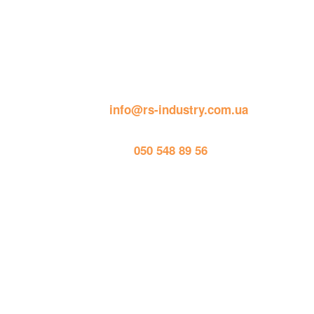
Контактна інформація
пошта: 
info@rs-industry.com.ua
тел. 
050 548 89 56
Працює на