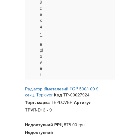
9
с
е
к
ц
.
T
e
pl
o
v
e
r
Радіатор біметалевий TOP 500/100 9
секц. Teplover
Код
ТР-00027924
Торг. марка
TEPLOVER
Артикул
TPVR-D13 - 9
Недоступний
РРЦ
578.00 грн
Недоступний