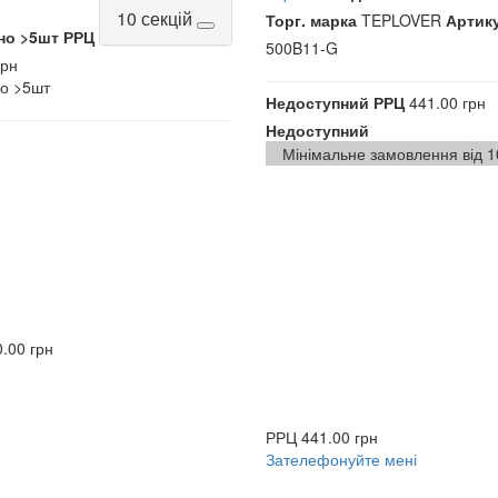
10 секцій
Торг. марка
TEPLOVER
Артик
но
>5шт
РРЦ
500B11-G
грн
но
>5шт
Недоступний
РРЦ
441.00 грн
Недоступний
Мінімальне замовлення від 1
.00 грн
и
РРЦ
441.00 грн
Зателефонуйте мені