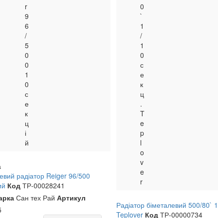
r
0
9
`
6
1
/
/
5
1
0
0
0
с
1
е
0
к
с
ц
е
.
к
T
ц
e
і
p
й
l
o
v
а
e
евий радіатор Reiger 96/500
r
ий
Код
ТР-00028241
арка
Сан тех Рай
Артикул
Радіатор біметалевий 500/80` 1
5
Teplover
Код
ТР-00000734