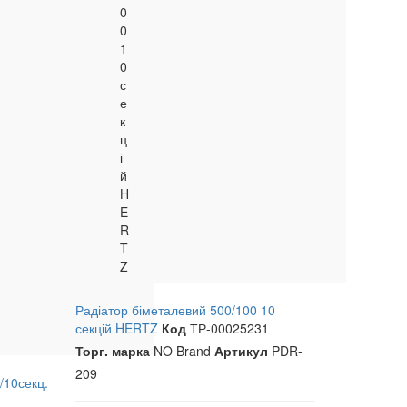
0
0
1
0
с
е
к
ц
і
й
H
E
R
T
Z
Радіатор біметалевий 500/100 10
секцій HERTZ
Код
ТР-00025231
Торг. марка
NO Brand
Артикул
PDR-
209
/10секц.