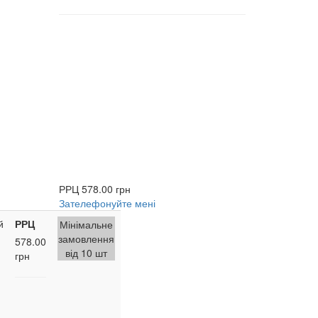
РРЦ
578.00 грн
Зателефонуйте мені
й
РРЦ
Мінімальне
замовлення
578.00
від 10 шт
грн