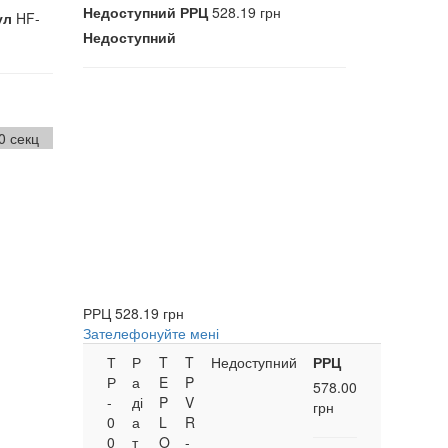
Недоступний
РРЦ
528.19 грн
ул
HF-
Недоступний
0 секц
РРЦ
528.19 грн
Зателефонуйте мені
Т
Р
T
T
Недоступний
РРЦ
Р
а
E
P
578.00
-
ді
P
V
грн
0
а
L
R
0
т
O
-