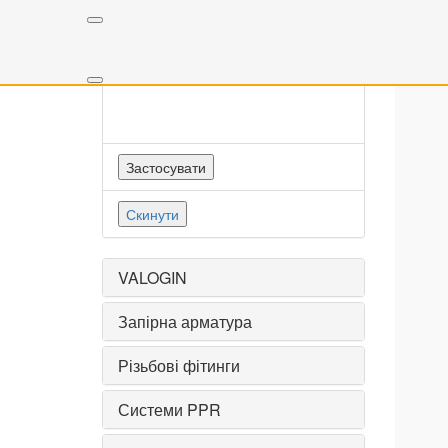
Міжосьова відстань, мм
Застосувати
Скинути
VALOGIN
Запірна арматура
Різьбові фітинги
Системи PPR