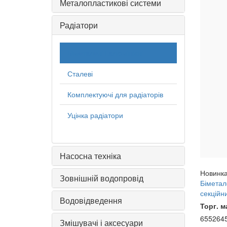
Металопластикові системи
Радіатори
Біметалеві і алюмінієві
Сталеві
Комплектуючі для радіаторів
Уцінка радіатори
Насосна техніка
Новинк
Зовнішній водопровід
Біметал
секційн
Водовідведення
Торг. м
655264
Змішувачі і аксесуари