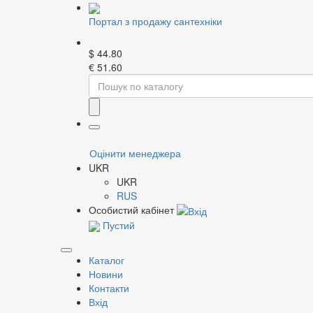
Портал з продажу сантехніки
$
44.80
€
51.60
Home
Каталог
Радіатори
Біметалеві і алю
Фільтр
Ц
Оцінити менеджера
Бренд
Ц
UKR
І
UKR
І
RUS
С
Особистий кабінет
С
Пустий
Тип секційного радіатора
Зобра
Каталог
Новини
Контакти
Кількість секцій
Новин
Вхід