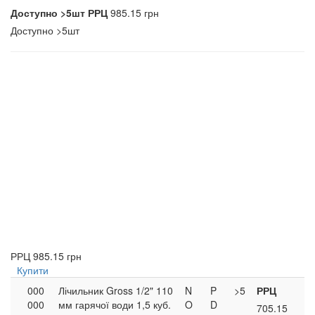
Доступно
>5шт
РРЦ
985.15 грн
Доступно
>5шт
РРЦ
985.15 грн
Купити
000
Лічильник Gross 1/2" 110
N
P
>5
РРЦ
000
мм гарячої води 1,5 куб.
O
D
705.15