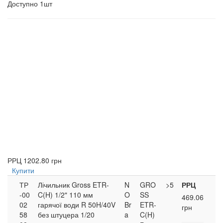
Доступно
1шт
РРЦ
1202.80 грн
Купити
ТР
Лічильник Gross ETR-
N
GRO
>5
РРЦ
-00
C(H) 1/2" 110 мм
O
SS
469.06
02
гарячої води R 50H/40V
Br
ETR-
грн
58
без штуцера 1/20
a
C(H)