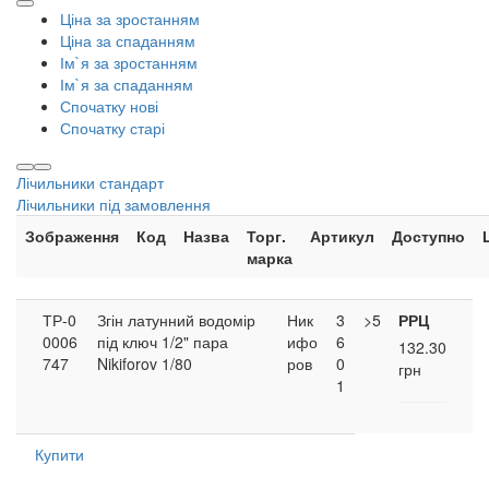
Ціна за зростанням
Ціна за спаданням
Ім`я за зростанням
Ім`я за спаданням
Спочатку нові
Спочатку старі
Лічильники стандарт
Лічильники під замовлення
Зображення
Код
Назва
Торг.
Артикул
Доступно
марка
ТР-0
Згін латунний водомір
Ник
3
>5
РРЦ
0006
під ключ 1/2" пара
ифо
6
132.30
747
Nikiforov 1/80
ров
0
грн
1
Купити