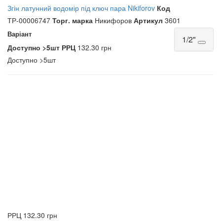
Згін латунний водомір під ключ пара Nikiforov
Код
ТР-00006747
Торг. марка
Никифоров
Артикул
3601
Варіант
1/2"
Доступно
>5шт
РРЦ
132.30 грн
Доступно
>5шт
РРЦ
132.30 грн