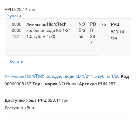
РРЦ
823.14 грн
Купити
0000
Лічильник HidroTech
NO
PD
>5
РРЦ
0005
холодної води КВ 1/2"
Bra
R-
823.14
137
1,5 куб. м 1/20
nd
28
грн
7
Купити
Лічильник HidroTech холодної води КВ 1/2" 1,5 куб. м 1/20
Код
00000005137
Торг. марка
NO Brand
Артикул
PDR-287
Доступно
>5шт
РРЦ
823.14 грн
Доступно
>5шт