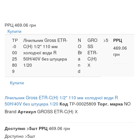
РРЦ
469.06 грн
Купити
ТР
Лічильник Gross ETR-
N
GRO
>5
РРЦ
-0
C(H) 1/2" 110 мм
O
SS
469.06
00
холодчої води R
Br
ETR-
грн
25
50H/40V без штуцера
a
C(H)
80
1/20
n
Х
9
d
Купити
Лічильник Gross ETR-C(H) 1/2" 110 мм холодчої води R
50H/40V без штуцера 1/20
Код
ТР-00025809
Торг. марка
NO
Brand
Артикул
GROSS ETR-C(H) Х
Доступно
>5шт
РРЦ
469.06 грн
Доступно
>5шт