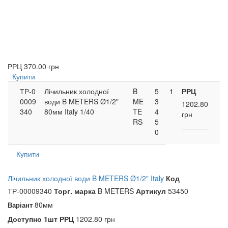
РРЦ
370.00 грн
Купити
ТР-0
Лічильник холодної
B
5
1
РРЦ
0009
води B METERS Ø1/2"
ME
3
1202.80
340
80мм Italy 1/40
TE
4
грн
RS
5
0
Купити
Лічильник холодної води B METERS Ø1/2" Italy
Код
ТР-00009340
Торг. марка
B METERS
Артикул
53450
80мм
Варіант
Доступно
1шт
РРЦ
1202.80 грн