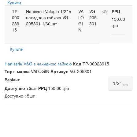
Купити
ТР-
Напівзгін Valogin 1/2" з
VA
VG-
>5
РРЦ
000
накидною гайкою VG-
LO
205
150.00
239
205301 1/60 шт
GI
301
грн
15
N
Купити
Напівзгін V&G з накидною гайкою
Код
ТР-00023915
Торг. марка
VALOGIN
Артикул
VG-205301
Варіант
1/2"
Доступно
>5шт
РРЦ
150.00 грн
Доступно
>5шт