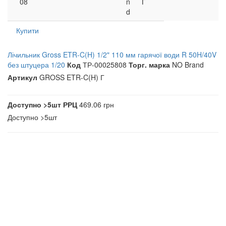
08
n
Г
d
Купити
Лічильник Gross ETR-C(H) 1/2" 110 мм гарячої води R 50H/40V
без штуцера 1/20
Код
ТР-00025808
Торг. марка
NO Brand
Артикул
GROSS ETR-C(H) Г
Доступно
>5шт
РРЦ
469.06 грн
Доступно
>5шт