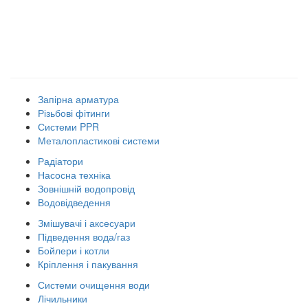
Наші товарні групи
Запірна арматура
Різьбові фітинги
Системи PPR
Металопластикові системи
Радіатори
Насосна техніка
Зовнішній водопровід
Водовідведення
Змішувачі і аксесуари
Підведення вода/газ
Бойлери і котли
Кріплення і пакування
Системи очищення води
Лічильники