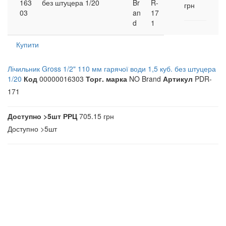
163
без штуцера 1/20
Br
R-
грн
03
an
17
d
1
Купити
Лічильник Gross 1/2" 110 мм гарячої води 1,5 куб. без штуцера
1/20
Код
00000016303
Торг. марка
NO Brand
Артикул
PDR-
171
Доступно
>5шт
РРЦ
705.15 грн
Доступно
>5шт