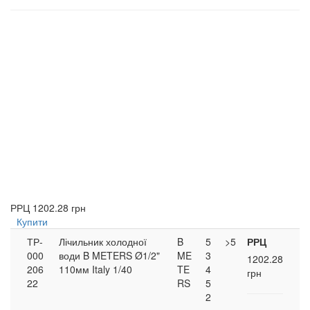
РРЦ
1202.28 грн
Купити
ТР-
Лічильник холодної
B
5
>5
РРЦ
000
води B METERS Ø1/2"
ME
3
1202.28
206
110мм Italy 1/40
TE
4
грн
22
RS
5
2