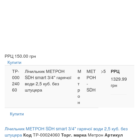
РРЦ
150.00 грн
Купити
ТР-
Лічильник МЕТРОН
М
МЕТ
>5
РРЦ
000
SDН smart 3/4" гарячої
е
РОН
1329.99
240
води 2,5 куб. без
т
-
грн
60
штуцера
р
SDН
о
н
Купити
Лічильник МЕТРОН SDН smart 3/4" гарячої води 2,5 куб. без
штуцера
Код
ТР-00024060
Торг. марка
Метрон
Артикул