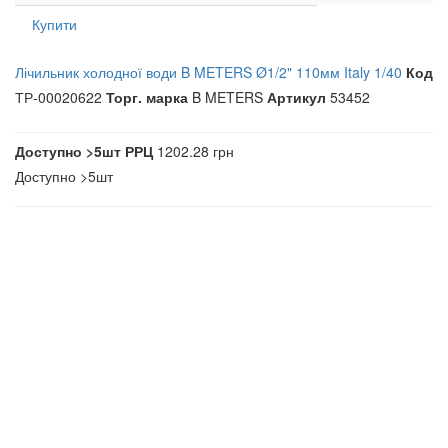
Купити
Лічильник холодної води B METERS Ø1/2" 110мм Italy 1/40
Код
ТР-00020622
Торг. марка
B METERS
Артикул
53452
Доступно
>5шт
РРЦ
1202.28 грн
Доступно
>5шт