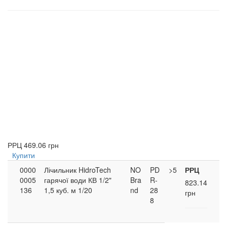
РРЦ
469.06 грн
Купити
0000
Лічильник HidroTech
NO
PD
>5
РРЦ
0005
гарячої води КВ 1/2"
Bra
R-
823.14
136
1,5 куб. м 1/20
nd
28
грн
8