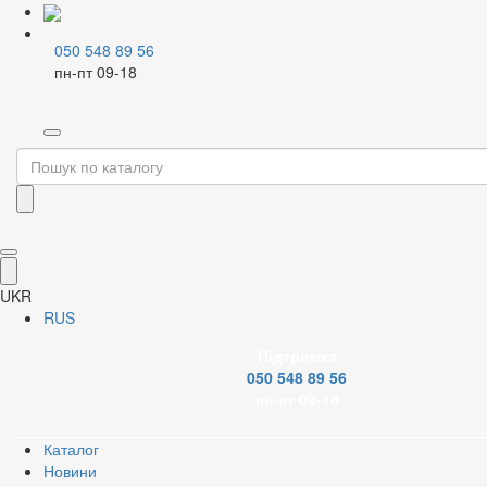
050 548 89 56
пн-пт 09-18
Home
Каталог
Лічильники
Фільтр
Бренд
UKR
RUS
Підтримка
Температура води
050 548 89 56
пн-пт 09-18
Каталог
Новини
Застосувати