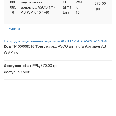
000
підключення
O
WM
370.00
085
водоміра ASCO 1/14
arma
K-
грн
16
AS-WMK-15 1/40
tura
15
Купити
Набір для підключення водоміра ASCO 1/14 AS-WMK-15 1/40
Код
ТР-00008516
Торг. марка
ASCO armatura
Артикул
AS-
WMK-15
Доступно
>5шт
РРЦ
370.00 грн
Доступно
>5шт