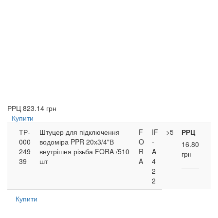
РРЦ
823.14 грн
Купити
ТР-
Штуцер для підключення
F
IF
>5
РРЦ
000
водоміра PPR 20х3/4"В
O
-
16.80
249
внутрішня різьба FORA /510
R
A
грн
39
шт
A
4
2
2
Купити