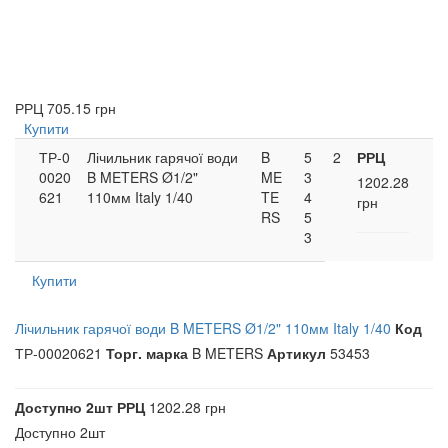
РРЦ
705.15 грн
Купити
ТР-0
Лічильник гарячої води
B
5
2
РРЦ
0020
B METERS Ø1/2"
ME
3
1202.28
621
110мм Italy 1/40
TE
4
грн
RS
5
3
Купити
Лічильник гарячої води B METERS Ø1/2" 110мм Italy 1/40
Код
ТР-00020621
Торг. марка
B METERS
Артикул
53453
Доступно
2шт
РРЦ
1202.28 грн
Доступно
2шт