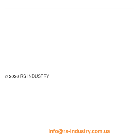
Правила використання сайту
Оплата і доставка
Правила повернення товару
Публічна оферта
© 2026 RS INDUSTRY
Контактна інформація
пошта: 
info@rs-industry.com.ua