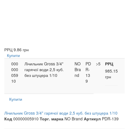
РРЦ
9.86 грн
Купити
000
Лічильник Gross 3/4"
NO
PD
>5
РРЦ
000
гарячої води 2,5 куб.
Bra
R-
985.15
059
без штуцера 1/10
nd
13
грн
10
9
Купити
Лічильник Gross 3/4" гарячої води 2,5 куб. без штуцера 1/10
Код
00000005910
Торг. марка
NO Brand
Артикул
PDR-139