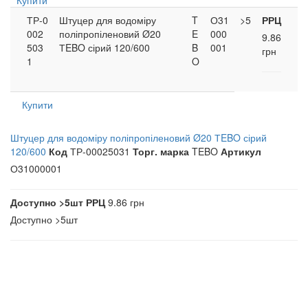
Купити
ТР-0
Штуцер для водоміру
T
О31
>5
РРЦ
002
поліпропіленовий Ø20
E
000
9.86
503
ТEBO сірий 120/600
B
001
грн
1
O
Купити
Штуцер для водоміру поліпропіленовий Ø20 ТEBO сірий
120/600
Код
ТР-00025031
Торг. марка
TEBO
Артикул
О31000001
Доступно
>5шт
РРЦ
9.86 грн
Доступно
>5шт