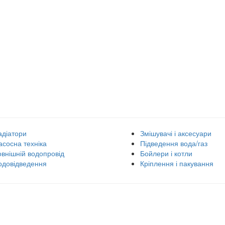
адіатори
Змішувачі і аксесуари
асосна техніка
Підведення вода/газ
овнішній водопровід
Бойлери і котли
одовідведення
Кріплення і пакування
Контактна інформація
П