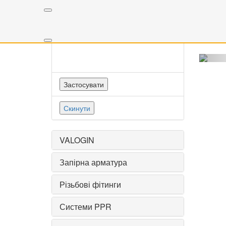
Всього 
На жал
Колір змішувача
Застосувати
Скинути
VALOGIN
Запірна арматура
Різьбові фітинги
Системи PPR