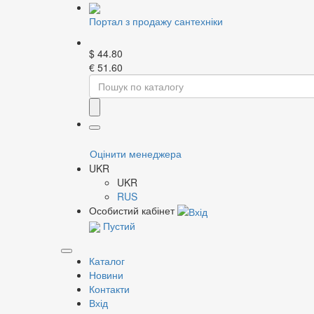
Портал з продажу сантехніки
$
44.80
€
51.60
Home
Каталог
Змішувачі і аксесуари
Набо
Фільтр
Ц
Оцінити менеджера
Бренд
Ц
UKR
І
UKR
І
RUS
С
Особистий кабінет
С
Пустий
Картридж змішувача
Зобра
Каталог
Новини
Контакти
Всього 
Тип кріплення змішувача
Вхід