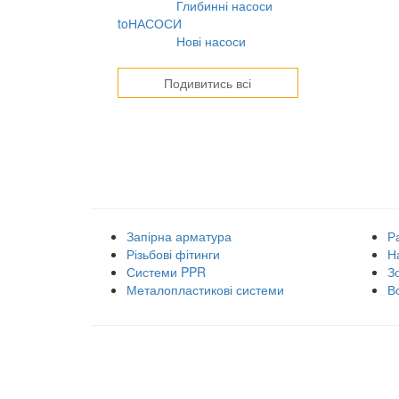
Глибинні насоси
31.07.2026
toНАСОСИ
Нові насоси
09.02.2026
Подивитись всі
Наші товарні групи
Запірна арматура
Р
Різьбові фітинги
Н
Системи PPR
З
Металопластикові системи
В
Правила використання сайту
Оплата і доставка