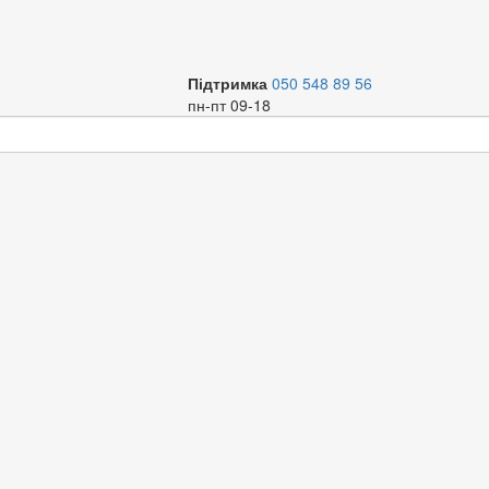
Підтримка
050 548 89 56
пн-пт 09-18
ри змішувачів
іна за зростанням
іна за спаданням
м`я за зростанням
м`я за спаданням
початку нові
початку старі
ження
Код
Назва
Торг. марка
Артик
товарів:
0