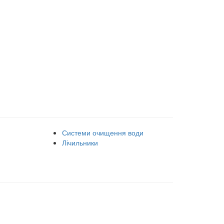
Системи очищення води
Лічильники
рацює на