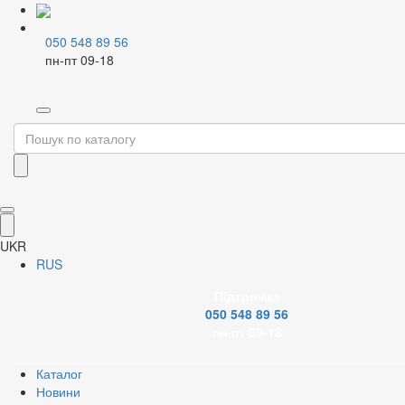
050 548 89 56
пн-пт 09-18
Home
Каталог
Водовідведення
Гофрошланги
Фільтр
Бренд
UKR
RUS
Підтримка
Застосувати
050 548 89 56
пн-пт 09-18
Скинути
Каталог
Новини