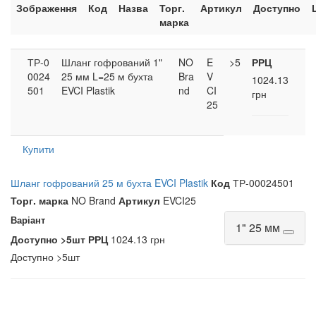
Зображення
Код
Назва
Торг.
Артикул
Доступно
марка
ТР-0
Шланг гофрований 1"
NO
E
>5
РРЦ
0024
25 мм L=25 м бухта
Bra
V
1024.13
501
EVCI Plastik
nd
CI
грн
25
Купити
Шланг гофрований 25 м бухта EVCI Plastik
Код
ТР-00024501
Торг. марка
NO Brand
Артикул
EVCI25
Варіант
1" 25 мм
Доступно
>5шт
РРЦ
1024.13 грн
Доступно
>5шт