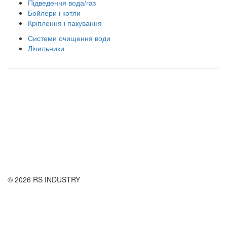
Підведення вода/газ
Бойлери і котли
Кріплення і пакування
Системи очищення води
Лічильники
Правила використання сайту
Оплата і доставка
Правила повернення товару
Публічна оферта
© 2026 RS INDUSTRY
Контактна інформація