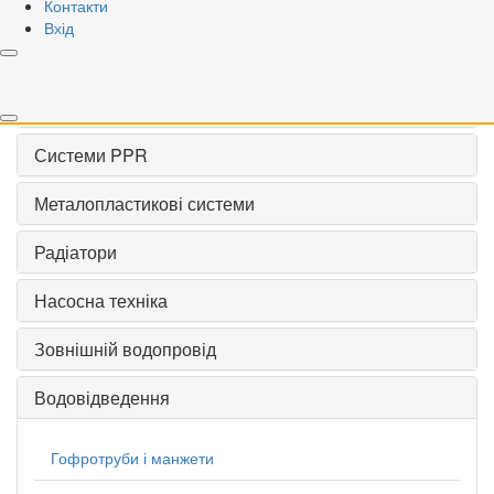
Контакти
VALOGIN
Вхід
Запірна арматура
Різьбові фітинги
Системи PPR
Металопластикові системи
Радіатори
Насосна техніка
Зовнішній водопровід
Водовідведення
Гофротруби і манжети