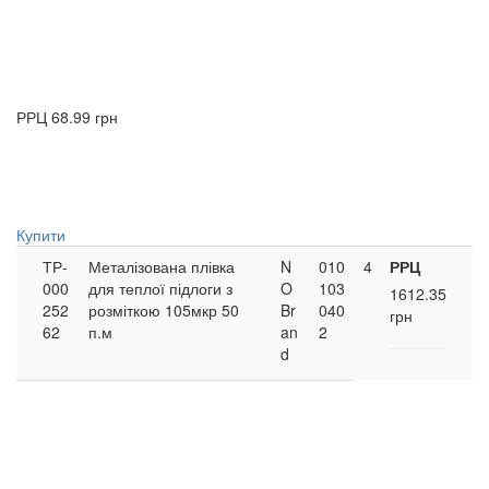
РРЦ
68.99 грн
Купити
ТР-
Металізована плівка
N
010
4
РРЦ
000
для теплої підлоги з
O
103
1612.35
252
розміткою 105мкр 50
Br
040
грн
62
п.м
an
2
d