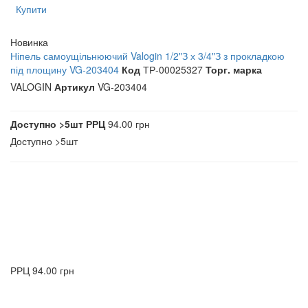
Купити
Новинка
Ніпель самоущільнюючий Valogin 1/2"З х 3/4"З з прокладкою
під площину VG-203404
Код
ТР-00025327
Торг. марка
VALOGIN
Артикул
VG-203404
Доступно
>5шт
РРЦ
94.00 грн
Доступно
>5шт
РРЦ
94.00 грн