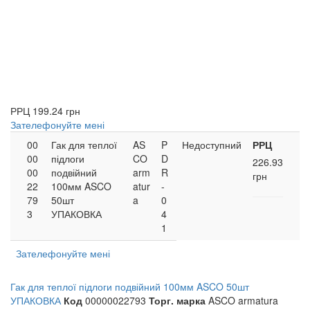
РРЦ
199.24 грн
Зателефонуйте мені
00
Гак для теплої
AS
P
Недоступний
РРЦ
00
підлоги
CO
D
226.93
00
подвійний
arm
R
грн
22
100мм ASCO
atur
-
79
50шт
a
0
3
УПАКОВКА
4
1
Зателефонуйте мені
Гак для теплої підлоги подвійний 100мм ASCO 50шт
УПАКОВКА
Код
00000022793
Торг. марка
ASCO armatura