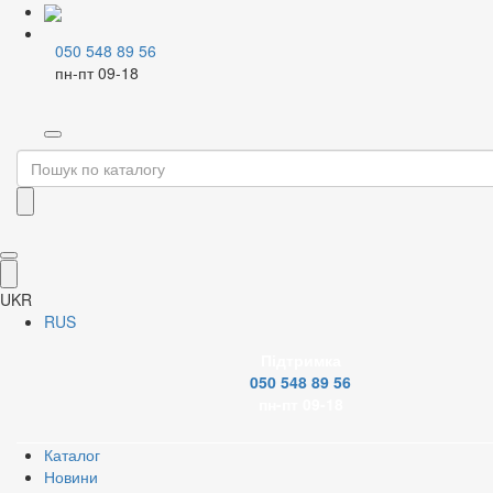
050 548 89 56
пн-пт 09-18
Home
Каталог
Металопластикові системи
Кріплення/Євроконуси/комплектуючі
Фільтр
Бренд
UKR
RUS
Підтримка
050 548 89 56
Застосувати
пн-пт 09-18
Скинути
Каталог
Новини