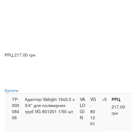
РРЦ
217.00 грн
Купити
ТР-
Адаптер Valogin 16x2,0 х
VA
VG
>5
РРЦ
000
3/4” для полімерних
LO
-
217.00
084
труб VG-801201 1/50 шт
GI
80
грн
06
N
12
01