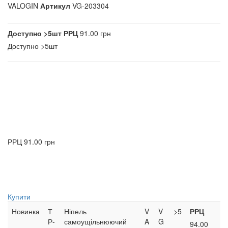
VALOGIN
Артикул
VG-203304
Доступно
>5шт
РРЦ
91.00 грн
Доступно
>5шт
РРЦ
91.00 грн
Купити
Новинка
Т
Ніпель
V
V
>5
РРЦ
Р-
самоущільнюючий
A
G
94.00