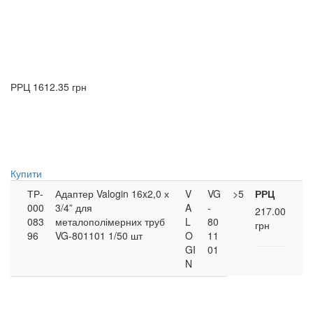
РРЦ
1612.35 грн
Купити
ТР-
Адаптер Valogin 16x2,0 х
V
VG
>5
РРЦ
000
3/4” для
A
-
217.00
083
металополімерних труб
L
80
грн
96
VG-801101 1/50 шт
O
11
GI
01
N