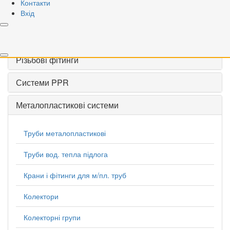
Контакти
Вхід
VALOGIN
Запірна арматура
Різьбові фітинги
Системи PPR
Металопластикові системи
Труби металопластикові
Труби вод. тепла підлога
Крани і фітинги для м/пл. труб
Колектори
Колекторні групи