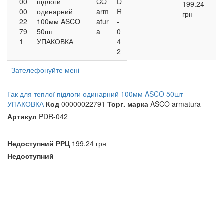
00
підлоги
CO
D
199.24
00
одинарний
arm
R
грн
22
100мм ASCO
atur
-
79
50шт
a
0
1
УПАКОВКА
4
2
Зателефонуйте мені
Гак для теплої підлоги одинарний 100мм ASCO 50шт
УПАКОВКА
Код
00000022791
Торг. марка
ASCO armatura
Артикул
PDR-042
Недоступний
РРЦ
199.24 грн
Недоступний