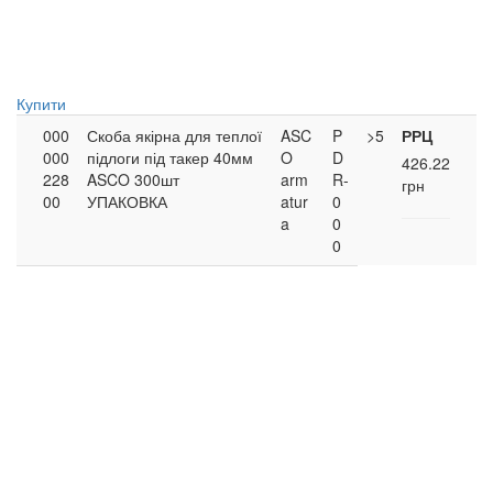
Купити
000
Скоба якірна для теплої
ASC
P
>5
РРЦ
000
підлоги під такер 40мм
O
D
426.22
228
ASCO 300шт
arm
R-
грн
00
УПАКОВКА
atur
0
a
0
0