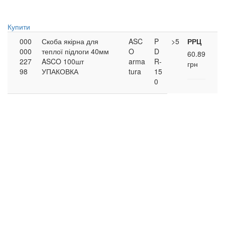
Купити
000
Скоба якірна для
ASC
P
>5
РРЦ
000
теплої підлоги 40мм
O
D
60.89
227
ASCO 100шт
arma
R-
грн
98
УПАКОВКА
tura
15
0