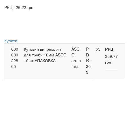
РРЦ
426.22 грн
Купити
000
Кутовий випрямляч
ASC
P
>5
РРЦ
000
для труби 16мм ASCO
O
D
359.77
228
10шт УПАКОВКА
arma
R-
грн
05
tura
30
3