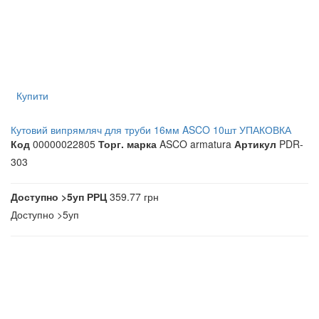
Купити
Кутовий випрямляч для труби 16мм ASCO 10шт УПАКОВКА
Код
00000022805
Торг. марка
ASCO armatura
Артикул
PDR-
303
Доступно
>5уп
РРЦ
359.77 грн
Доступно
>5уп