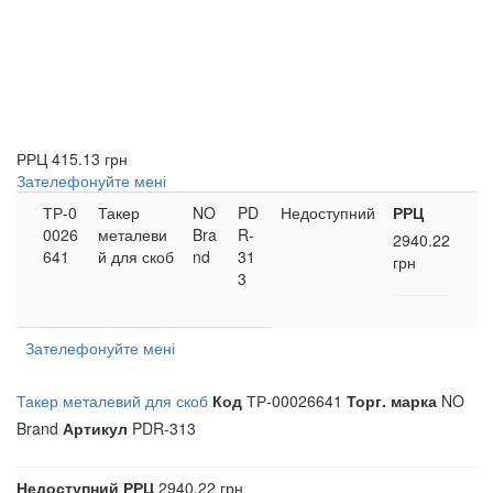
РРЦ
415.13 грн
Зателефонуйте мені
ТР-0
Такер
NO
PD
Недоступний
РРЦ
0026
металеви
Bra
R-
2940.22
641
й для скоб
nd
31
грн
3
Зателефонуйте мені
Такер металевий для скоб
Код
ТР-00026641
Торг. марка
NO
Brand
Артикул
PDR-313
Недоступний
РРЦ
2940.22 грн