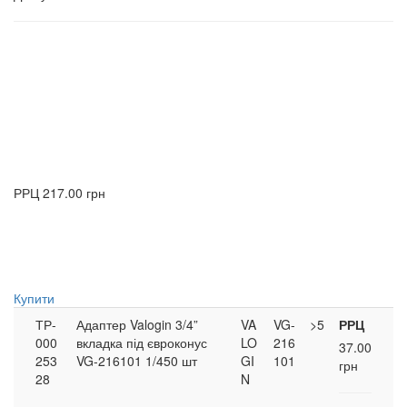
РРЦ
217.00 грн
Купити
ТР-
Адаптер Valogin 3/4”
VA
VG-
>5
РРЦ
000
вкладка під євроконус
LO
216
37.00
253
VG-216101 1/450 шт
GI
101
грн
28
N