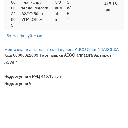
00
планка для
CO
S
415.13
00
теплої підлоги
arm
W
грн
22
ASCO 50шт
atur
F
80
УПАКОВКА
a
1
3
Зателефонуйте мені
Монтажна планка для теплої підлоги ASCO 50шт УПАКОВКА
Код
00000022803
Торг. марка
ASCO armatura
Артикул
ASWF1
Недоступний
РРЦ
415.13 грн
Недоступний