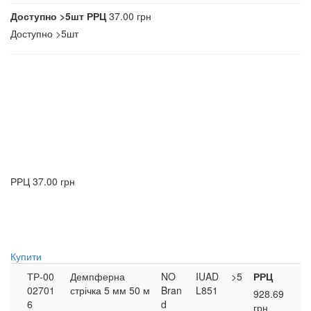
Доступно
>5шт
РРЦ
37.00 грн
Доступно
>5шт
РРЦ
37.00 грн
Купити
ТР-00
Демпферна
NO
IUAD
>5
РРЦ
02701
стрічка 5 мм 50 м
Bran
L851
928.69
6
d
грн