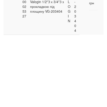
00
Valogin 1/2"З х 3/4"З з
L
-
грн
02
прокладкою під
O
2
53
площину VG-203404
G
0
27
I
3
N
4
0
4