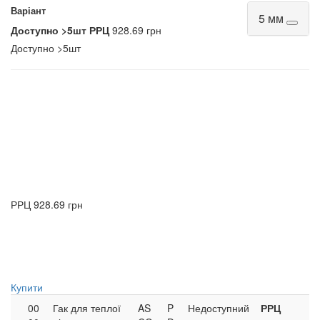
Варіант
5 мм
Доступно
>5шт
РРЦ
928.69 грн
Доступно
>5шт
РРЦ
928.69 грн
Купити
00
Гак для теплої
AS
P
Недоступний
РРЦ