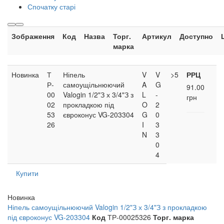
Спочатку старі
Зображення
Код
Назва
Торг.
Артикул
Доступно
марка
Новинка
Т
Ніпель
V
V
>5
РРЦ
Р-
самоущільнюючий
A
G
91.00
00
Valogin 1/2"З х 3/4"З з
L
-
грн
02
прокладкою під
O
2
53
євроконус VG-203304
G
0
26
I
3
N
3
0
4
Купити
Новинка
Ніпель самоущільнюючий Valogin 1/2"З х 3/4"З з прокладкою
під євроконус VG-203304
Код
ТР-00025326
Торг. марка