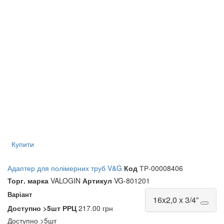
Купити
Адаптер для полімерних труб V&G
Код
ТР-00008406
Торг. марка
VALOGIN
Артикул
VG-801201
Варіант
16x2,0 х 3/4”
Доступно
>5шт
РРЦ
217.00 грн
Доступно
>5шт