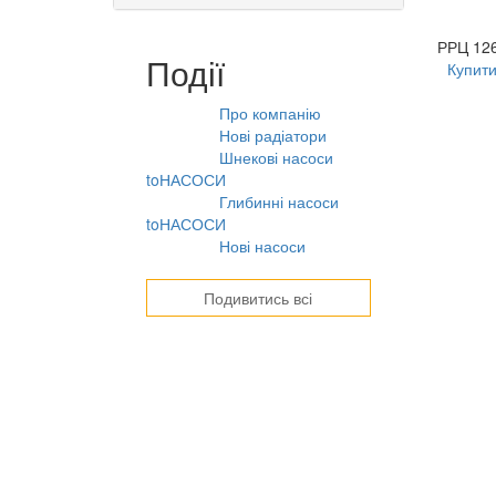
РРЦ
126
Події
Купит
Про компанію
10.08.2021
Нові радіатори
31.07.2026
Шнекові насоси
31.07.2026
toНАСОСИ
Глибинні насоси
31.07.2026
toНАСОСИ
Нові насоси
09.02.2026
Подивитись всі