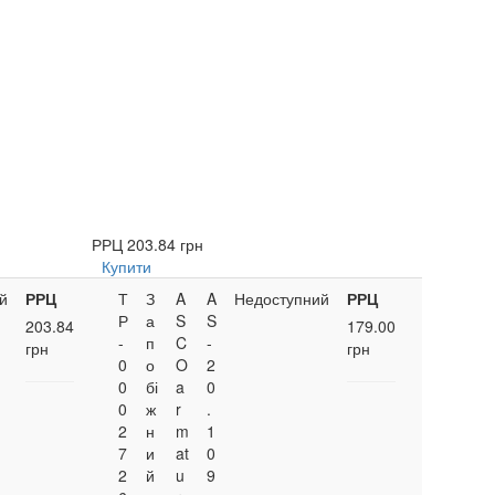
РРЦ
203.84 грн
Купити
й
РРЦ
Т
З
A
A
Недоступний
РРЦ
Р
а
S
S
203.84
179.00
-
п
C
-
грн
грн
0
о
O
2
0
бі
a
0
0
ж
r
.
2
н
m
1
7
и
at
0
2
й
u
9