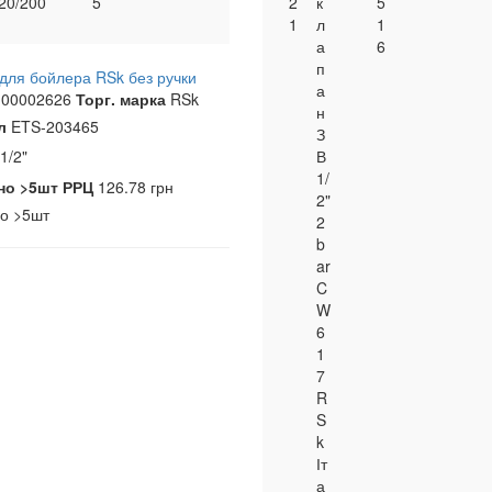
20/200
5
2
к
5
1
л
1
а
6
п
для бойлера RSk без ручки
а
00002626
Торг. марка
RSk
н
л
ETS-203465
З
1/2"
В
1/
но
>5шт
РРЦ
126.78 грн
2"
но
>5шт
2
b
ar
C
W
6
1
7
R
S
k
Іт
а