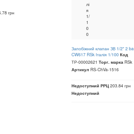
лі
я
.78 грн
1/
и
1
0
0
Запобіжний клапан ЗВ 1/2" 2 ba
CW617 RSk Італія 1/100
Код
ТР-00002621
Торг. марка
RSk
Артикул
RS-ChVa-1516
Недоступний
РРЦ
203.84 грн
Недоступний