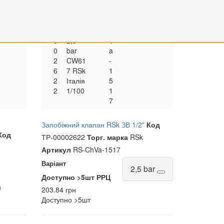
Р
жний
S
S
2.96
203.84
-
клапа
k
-
н
грн
0
н ЗВ
C
0
1/2"
h
0
2,5
V
0
bar
a
2
CW61
-
6
7 RSk
1
2
Італія
5
2
1/100
1
7
Запобіжний клапан RSk ЗВ 1/2"
Код
Код
ТР-00002622
Торг. марка
RSk
Артикул
RS-ChVa-1517
Варіант
2,5 bar
Доступно
>5шт
РРЦ
н
203.84 грн
Доступно
>5шт