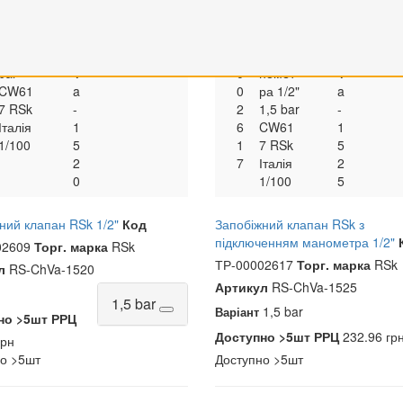
іжний
S
S
Р
жний
S
S
203.84
23
клапа
k
-
-
клапа
k
-
грн
гр
н 1/2"
C
0
н з
C
1,5
h
0
під.ма
h
bar
V
0
номет
V
CW61
a
0
ра 1/2"
a
7 RSk
-
2
1,5 bar
-
Італія
1
6
CW61
1
1/100
5
1
7 RSk
5
2
7
Італія
2
0
1/100
5
ний клапан RSk 1/2"
Код
Запобіжний клапан RSk з
підключенням манометра 1/2"
02609
Торг. марка
RSk
ТР-00002617
Торг. марка
RSk
л
RS-ChVa-1520
Артикул
RS-ChVa-1525
1,5 bar
1,5 bar
Варіант
но
>5шт
РРЦ
Доступно
>5шт
РРЦ
232.96 гр
грн
но
>5шт
Доступно
>5шт