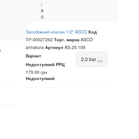
/
9
0
Запобіжний клапан 1/2" ASCO
Код
ТР-00027262
Торг. марка
ASCO
armatura
Артикул
AS-20.109
r
Варіант
2,0 bar
Недоступний
РРЦ
179.00 грн
Недоступний