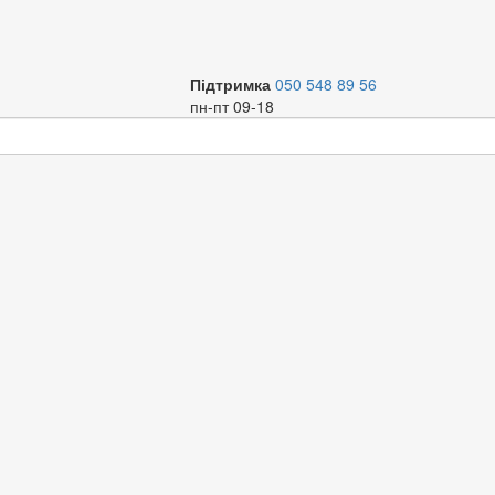
Підтримка
050 548 89 56
пн-пт 09-18
і клапани
іна за зростанням
іна за спаданням
м`я за зростанням
м`я за спаданням
початку нові
початку старі
ження
Код
Назва
Торг. марка
Артик
Запоб
R
R
>5
РРЦ
Т
Запобі
R
R
>5
Р