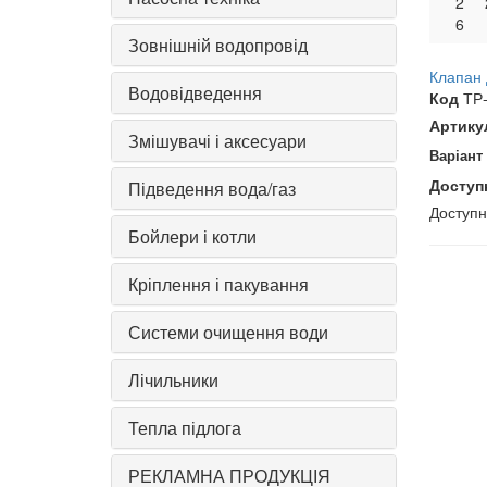
2
6
Зовнішній водопровід
Клапан 
Водовідведення
Код
ТР-
Артику
Змішувачі і аксесуари
Варіант
Доступ
Підведення вода/газ
Доступ
Бойлери і котли
Кріплення і пакування
Системи очищення води
Лічильники
Тепла підлога
РЕКЛАМНА ПРОДУКЦІЯ