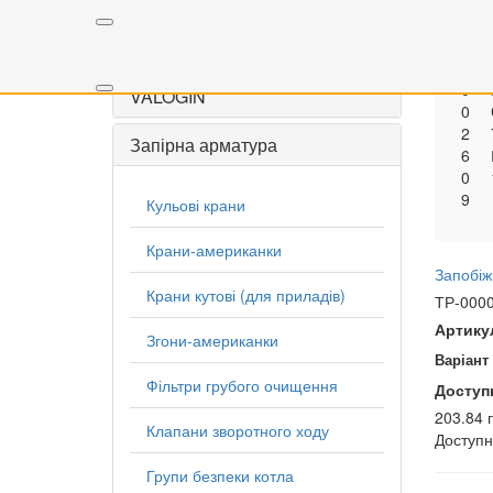
Р
-
Скинути
0
0
0
VALOGIN
0
2
Запірна арматура
6
0
9
Кульові крани
Крани-американки
Запобіж
Крани кутові (для приладів)
ТР-000
Артику
Згони-американки
Варіант
Фільтри грубого очищення
Доступ
203.84 
Клапани зворотного ходу
Доступ
Групи безпеки котла