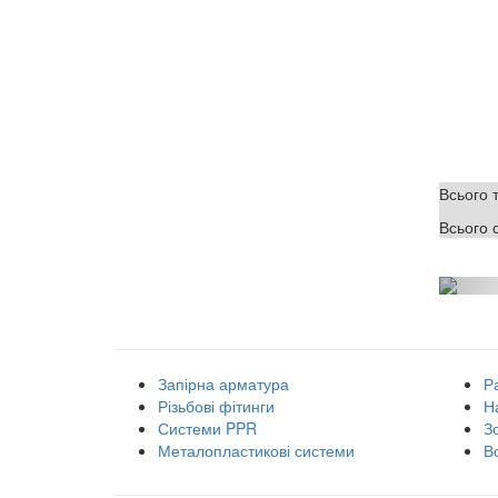
Всього 
Всього 
Наші товарні групи
Запірна арматура
Р
Різьбові фітинги
Н
Системи PPR
З
Металопластикові системи
В