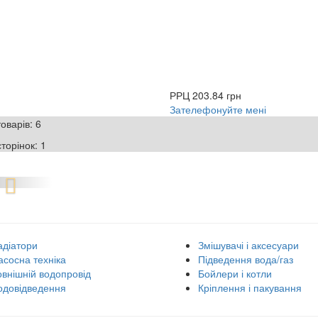
РРЦ
203.84 грн
Зателефонуйте мені
товарів:
6
сторінок:
1
адіатори
Змішувачі і аксесуари
асосна техніка
Підведення вода/газ
овнішній водопровід
Бойлери і котли
одовідведення
Кріплення і пакування