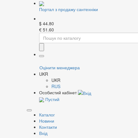
Портал з продажу сантехніки
$
44.80
€
51.60
Home
Каталог
Запірна арматура
Запобіжн
Фільтр
Ц
Оцінити менеджера
Бренд
Ц
UKR
І
UKR
І
RUS
С
Особистий кабінет
С
Пустий
Розмір різьби, дюйм
Зобра
Каталог
Новини
Контакти
Застосувати
Т
Вхід