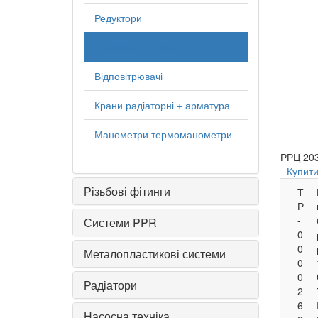
Редуктори
Запобіжні клапани
Відповітрювачі
Крани радіаторні + арматура
Манометри термоманометри
РРЦ
203
Купит
Різьбові фітинги
Т
Р
-
Системи PPR
0
0
Металопластикові системи
0
0
Радіатори
2
6
Насосна техніка