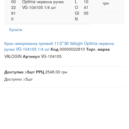
00
Optima червона ручка
L
10
грн
22
VG-104105 1/4 шт
O
41
81
GI
05
0
N
Купити
Кран-американка прямий 11/2"ЗВ Valogin Optima червона
ручка VG-104105 1/4 шт
Код
00000022810
Торг. марка
VALOGIN
Артикул
VG-104105
Доступно
>5шт
РРЦ
2548.00 грн
Доступно
>5шт