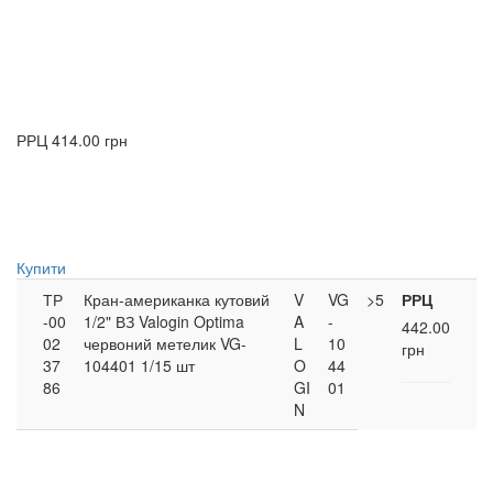
РРЦ
414.00 грн
Купити
ТР
Кран-американка кутовий
V
VG
>5
РРЦ
-00
1/2" ВЗ Valogin Optima
A
-
442.00
02
червоний метелик VG-
L
10
грн
37
104401 1/15 шт
O
44
86
GI
01
N