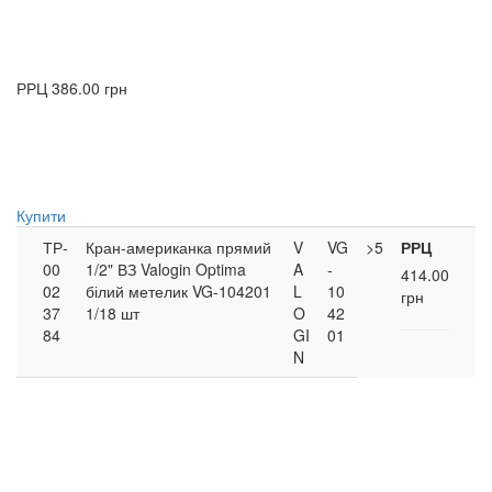
РРЦ
386.00 грн
Купити
ТР-
Кран-американка прямий
V
VG
>5
РРЦ
00
1/2" ВЗ Valogin Optima
A
-
414.00
02
білий метелик VG-104201
L
10
грн
37
1/18 шт
O
42
84
GI
01
N