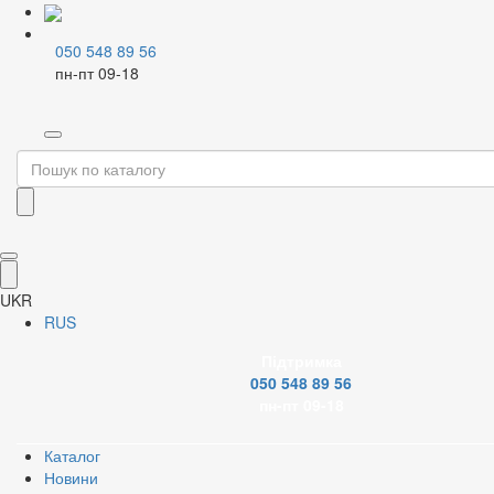
050 548 89 56
пн-пт 09-18
Home
Каталог
VALOGIN
Крани V&G
Фільтр
Бренд
UKR
RUS
Підтримка
Застосувати
050 548 89 56
пн-пт 09-18
Скинути
Каталог
Новини