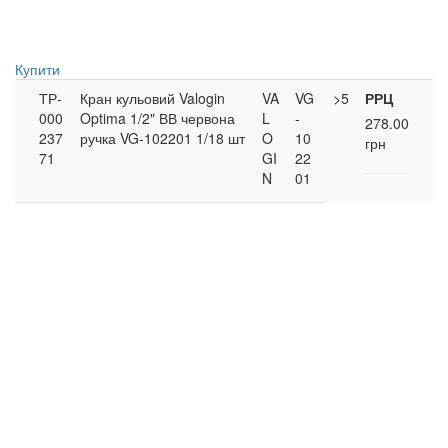
Купити
ТР-
Кран кульовий Valogin
VA
VG
>5
РРЦ
000
Optima 1/2" ВВ червона
L
-
278.00
237
ручка VG-102201 1/18 шт
O
10
грн
71
GI
22
N
01