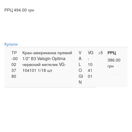
РРЦ
494.00 грн
Купити
ТР
Кран-американка прямий
V
VG
>5
РРЦ
-00
1/2" ВЗ Valogin Optima
A
-
386.00
02
червоний метелик VG-
L
10
грн
37
104101 1/18 шт
O
41
80
GI
01
N