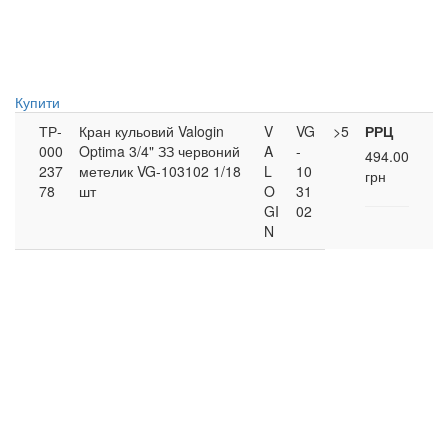
Купити
ТР-
Кран кульовий Valogin
V
VG
>5
РРЦ
000
Optima 3/4" ЗЗ червоний
A
-
494.00
237
метелик VG-103102 1/18
L
10
грн
78
шт
O
31
GI
02
N