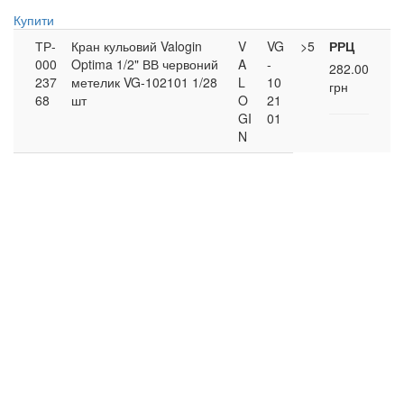
Купити
ТР-
Кран кульовий Valogin
V
VG
>5
РРЦ
000
Optima 1/2" ВВ червоний
A
-
282.00
237
метелик VG-102101 1/28
L
10
грн
68
шт
O
21
GI
01
N