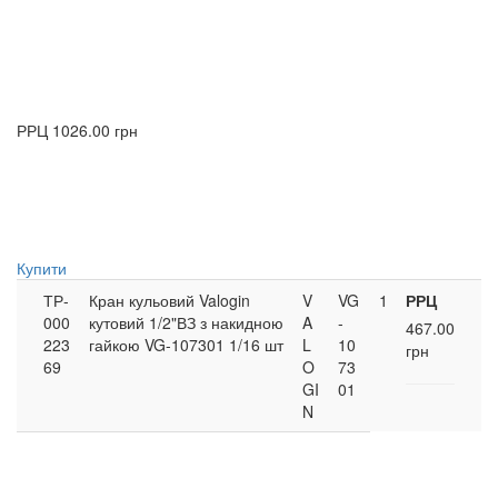
РРЦ
1026.00 грн
Купити
ТР-
Кран кульовий Valogin
V
VG
1
РРЦ
000
кутовий 1/2"ВЗ з накидною
A
-
467.00
223
гайкою VG-107301 1/16 шт
L
10
грн
69
O
73
GI
01
N