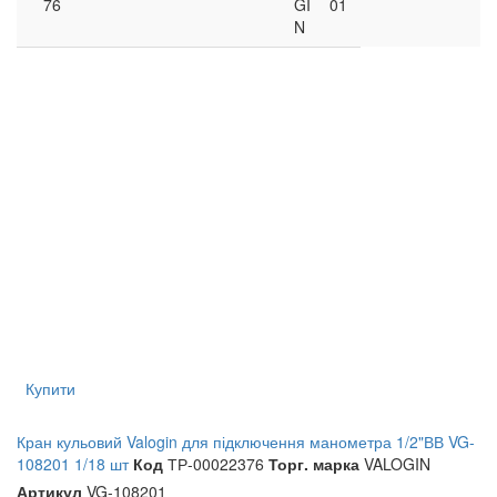
76
GI
01
N
Купити
Кран кульовий Valogin для підключення манометра 1/2"ВВ VG-
108201 1/18 шт
Код
ТР-00022376
Торг. марка
VALOGIN
Артикул
VG-108201