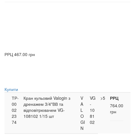
РРЦ
467.00 грн
Купити
ТР-
Кран кульовий Valogin з
V
VG
>5
РРЦ
00
дренажем 3/4"ВВ та
A
-
764.00
02
відповітрювачем VG-
L
10
грн
23
108102 1/15 шт
O
81
74
GI
02
N