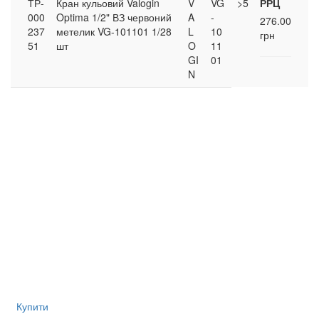
ТР-
Кран кульовий Valogin
V
VG
>5
РРЦ
000
Optima 1/2" ВЗ червоний
A
-
276.00
237
метелик VG-101101 1/28
L
10
грн
51
шт
O
11
GI
01
N
Купити