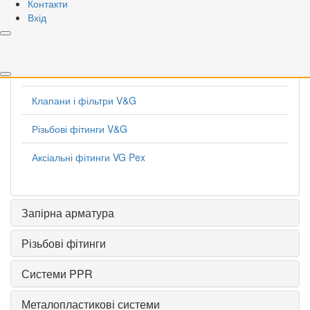
Контакти
VALOGIN
Вхід
Крани V&G
Радіаторна арматура V&G
Клапани і фільтри V&G
Різьбові фітинги V&G
Аксіальні фітинги VG Pex
Запірна арматура
Різьбові фітинги
Системи PPR
Металопластикові системи