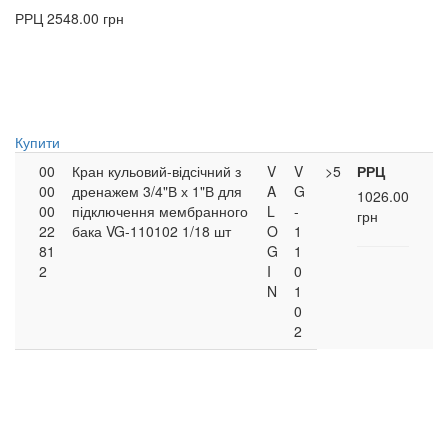
РРЦ
2548.00 грн
Купити
00
Кран кульовий-відсічний з
V
V
>5
РРЦ
00
дренажем 3/4"В х 1"В для
A
G
1026.00
00
підключення мембранного
L
-
грн
22
бака VG-110102 1/18 шт
O
1
81
G
1
2
I
0
N
1
0
2