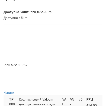
Доступно
>5шт
РРЦ
572.00 грн
Доступно
>5шт
РРЦ
572.00 грн
Купити
ТР-
Кран кульовий Valogin
VA
VG
>5
РРЦ
000
для підключення зонду
L
-
414.00