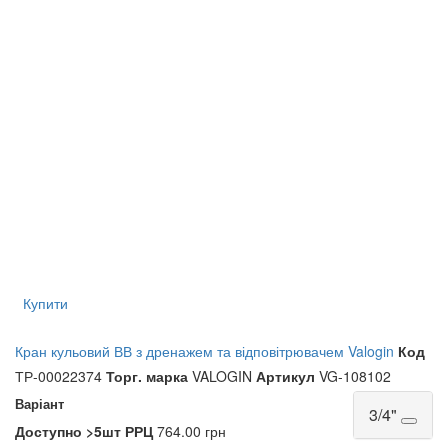
Купити
Кран кульовий ВВ з дренажем та відповітрювачем Valogin
Код
ТР-00022374
Торг. марка
VALOGIN
Артикул
VG-108102
Варіант
3/4"
Доступно
>5шт
РРЦ
764.00 грн