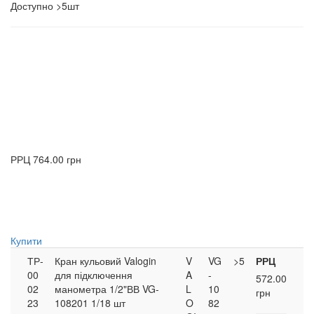
Доступно
>5шт
РРЦ
764.00 грн
Купити
ТР-
Кран кульовий Valogin
V
VG
>5
РРЦ
00
для підключення
A
-
572.00
02
манометра 1/2"ВВ VG-
L
10
грн
23
108201 1/18 шт
O
82