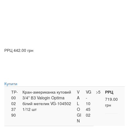
РРЦ
442.00 грн
Купити
ТР-
Кран-американка кутовий
V
VG
>5
РРЦ
00
3/4" ВЗ Valogin Optima
A
-
719.00
02
білий метелик VG-104502
L
10
грн
37
1/12 шт
O
45
90
GI
02
N