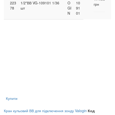
223
1/2"ВВ VG-109101 1/36
O
10
грн
78
шт
GI
91
N
01
Купити
Кран кульовий ВВ для підключення зонду Valogin
Код