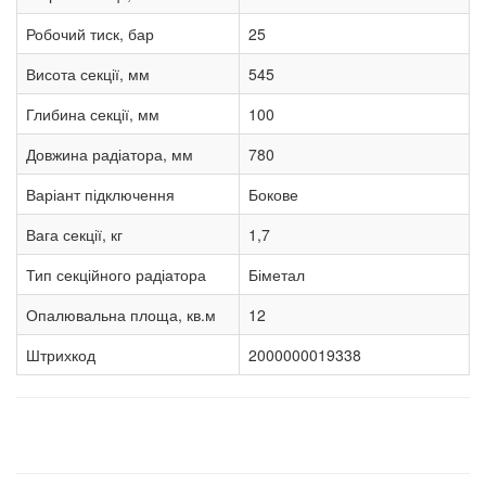
Робочий тиск, бар
25
Висота секції, мм
545
Глибина секції, мм
100
Довжина радіатора, мм
780
Варіант підключення
Бокове
Вага секції, кг
1,7
Тип секційного радіатора
Біметал
Опалювальна площа, кв.м
12
Штрихкод
2000000019338
Наші товарні групи