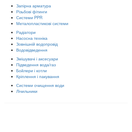
Запірна арматура
Різьбові фітинги
Системи PPR
Металопластикові системи
Радіатори
Насосна техніка
Зовнішній водопровід
Водовідведення
Змішувачі і аксесуари
Підведення вода/газ
Бойлери і котли
Кріплення і пакування
Системи очищення води
Лічильники
Правила використання сайту
Оплата і доставка
Правила повернення товару