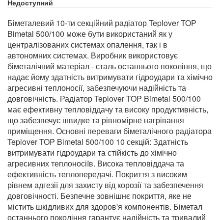
Недоступний
Біметалевий 10-ти секційний радіатор Teplover TOP
Bimetal 500/100 може бути використаний як у
централізованих системах опалення, так і в
автономних системах. Виробник використовує
біметалічний матеріал - сталь останнього покоління, що
надає йому здатність витримувати гідроудари та хімічно
агресивні теплоносії, забезпечуючи надійність та
довговічність. Радіатор Teplover TOP Bimetal 500/100
має ефективну тепловіддачу та високу продуктивність,
що забезпечує швидке та рівномірне нагрівання
приміщення. Основні переваги біметалічного радіатора
Teplover TOP Bimetal 500/100 10 секцій: Здатність
витримувати гідроудари та стійкість до хімічно
агресивних теплоносіїв. Висока тепловіддача та
ефективність теплопередачі. Покриття з високим
рівнем адгезії для захисту від корозії та забезпечення
довговічності. Безпечне зовнішнє покриття, яке не
містить шкідливих для здоров'я компонентів. Біметал
останнього покоління гарантує надійність та тривалий