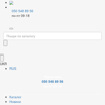
050 548 89 56
пн-пт 09-18
Home
Радіатори
Біметалеві і алюмінієві
Відкрити зображення
UKR
Відкрити зображення
RUS
Підтримка
Відкрити зображення
050 548 89 56
пн-пт 09-18
Відкрити зображення
Каталог
Новини