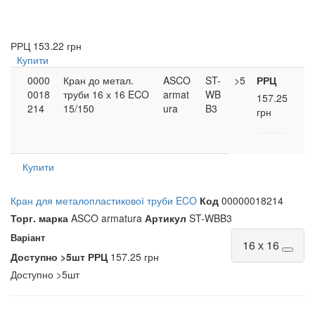
РРЦ
153.22 грн
Купити
0000
Кран до метал.
ASCO
ST-
>5
РРЦ
0018
труби 16 х 16 ECO
armat
WB
157.25
214
15/150
ura
B3
грн
Купити
Кран для металопластикової труби ECO
Код
00000018214
Торг. марка
ASCO armatura
Артикул
ST-WBB3
Варіант
16 х 16
Доступно
>5шт
РРЦ
157.25 грн
Доступно
>5шт