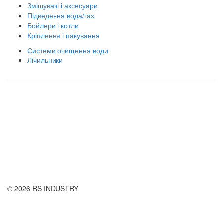
Змішувачі і аксесуари
Підведення вода/газ
Бойлери і котли
Кріплення і пакування
Системи очищення води
Лічильники
Правила використання сайту
Оплата і доставка
Правила повернення товару
Публічна оферта
© 2026 RS INDUSTRY
Контактна інформація