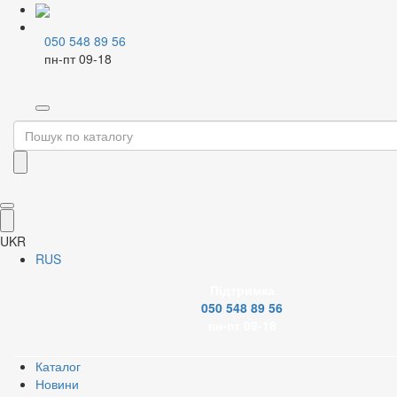
050 548 89 56
пн-пт 09-18
Home
Каталог
Металопластикові системи
Крани і фітинги для м/пл. труб
Крани для м/пл. труб
Фільтр
Бренд
UKR
RUS
Підтримка
050 548 89 56
Застосувати
пн-пт 09-18
Скинути
Каталог
Новини