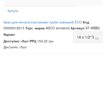
Купити
Кран для металопластикової труби зовнішній ECO
Код
00000018213
Торг. марка
ASCO armatura
Артикул
ST-WBB2
Варіант
16 х 1/2"З
Доступно
>5шт
РРЦ
153.22 грн
Доступно
>5шт