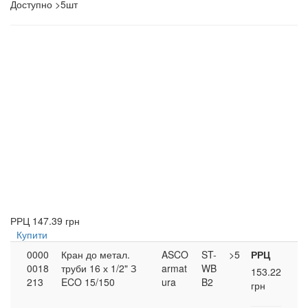
Доступно
>5шт
РРЦ
147.39 грн
Купити
0000
Кран до метал.
ASCO
ST-
>5
РРЦ
0018
труби 16 х 1/2" З
armat
WB
153.22
213
ECO 15/150
ura
B2
грн