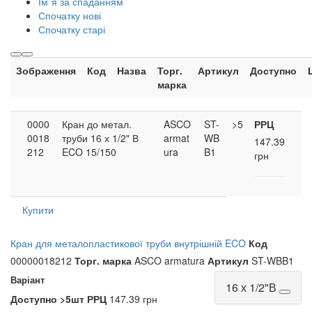
Ім`я за спаданням
Спочатку нові
Спочатку старі
Зображення
Код
Назва
Торг.
Артикул
Доступно
марка
0000
Кран до метал.
ASCO
ST-
>5
РРЦ
0018
труби 16 х 1/2" В
armat
WB
147.39
212
ECO 15/150
ura
B1
грн
Купити
Кран для металопластикової труби внутрішній ECO
Код
00000018212
Торг. марка
ASCO armatura
Артикул
ST-WBB1
Варіант
16 х 1/2"В
Доступно
>5шт
РРЦ
147.39 грн