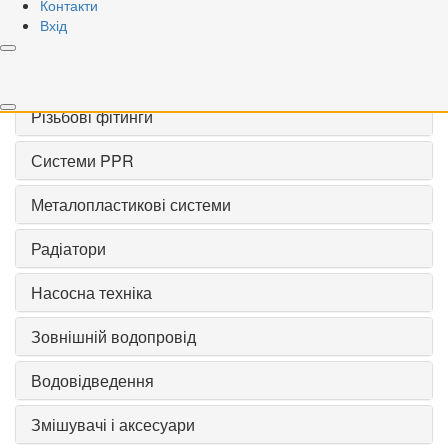
Контакти
Вхід
VALOGIN
Запірна арматура
Різьбові фітинги
Системи PPR
Металопластикові системи
Радіатори
Насосна техніка
Зовнішній водопровід
Водовідведення
Змішувачі і аксесуари