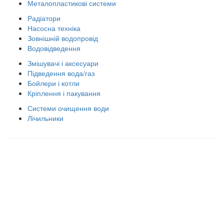
Металопластикові системи
Радіатори
Насосна техніка
Зовнішній водопровід
Водовідведення
Змішувачі і аксесуари
Підведення вода/газ
Бойлери і котли
Кріплення і пакування
Системи очищення води
Лічильники
Правила використання сайту
Оплата і доставка
Правила повернення товару
Публічна оферта