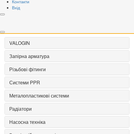
Контакти
Вхід
Застосувати
Скинути
VALOGIN
Запірна арматура
Різьбові фітинги
Системи PPR
Металопластикові системи
Радіатори
Насосна техніка