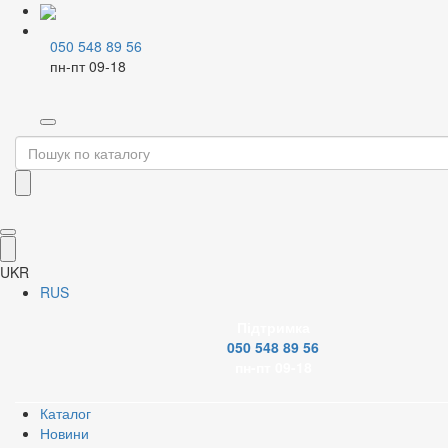
050 548 89 56
пн-пт 09-18
Home
Каталог
Водовідведення
Каналізація
Внутрішня каналізація
Фітинг для внутр.каналізації
Заглушки для каналізації
Фільтр
UKR
Бренд
RUS
Підтримка
050 548 89 56
пн-пт 09-18
Діаметр каналізації
Каталог
Новини