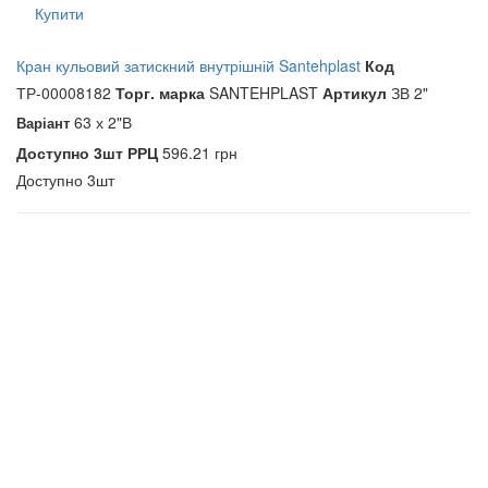
Купити
Кран кульовий затискний внутрішній Santehplast
Код
ТР-00008182
Торг. марка
SANTEHPLAST
Артикул
ЗВ 2"
63 х 2"В
Варіант
Доступно
3шт
РРЦ
596.21 грн
Доступно
3шт