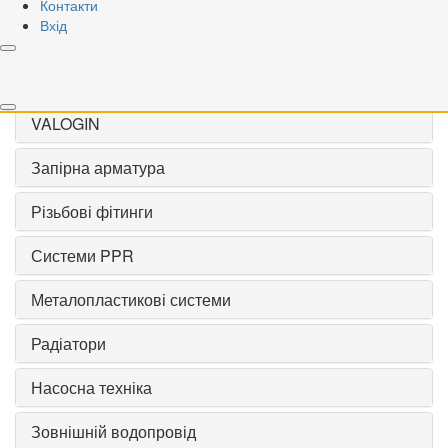
Контакти
Застосувати
Вхід
Скинути
VALOGIN
Запірна арматура
Різьбові фітинги
Системи PPR
Металопластикові системи
Радіатори
Насосна техніка
Зовнішній водопровід