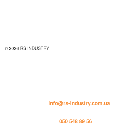
Правила повернення товару
Публічна оферта
© 2026 RS INDUSTRY
Контактна інформація
пошта: 
info@rs-industry.com.ua
тел. 
050 548 89 56