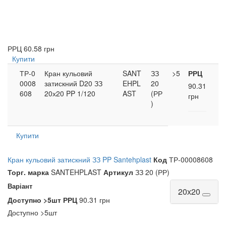
РРЦ
60.58 грн
Купити
ТР-0
Кран кульовий
SANT
ЗЗ
>5
РРЦ
0008
затискний D20 ЗЗ
EHPL
20
90.31
608
20х20 PP 1/120
AST
(РР
грн
)
Купити
Кран кульовий затискний ЗЗ PP Santehplast
Код
ТР-00008608
Торг. марка
SANTEHPLAST
Артикул
ЗЗ 20 (РР)
Варіант
20х20
Доступно
>5шт
РРЦ
90.31 грн
Доступно
>5шт