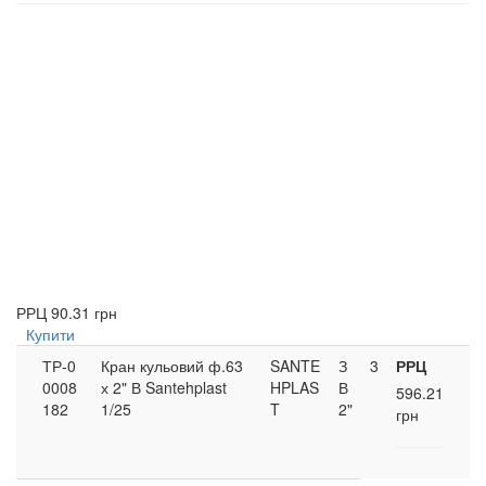
РРЦ
90.31 грн
Купити
ТР-0
Кран кульовий ф.63
SANTE
З
3
РРЦ
0008
х 2" В Santehplast
HPLAS
В
596.21
182
1/25
T
2"
грн