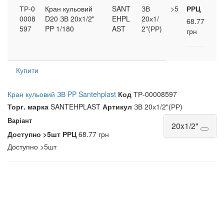
ТР-0
Кран кульовий
SANT
ЗВ
>5
РРЦ
0008
D20 ЗВ 20x1/2"
EHPL
20х1/
68.77
597
PP 1/180
AST
2"(РР)
грн
Купити
Кран кульовий ЗВ PP Santehplast
Код
ТР-00008597
Торг. марка
SANTEHPLAST
Артикул
ЗВ 20х1/2"(РР)
Варіант
20x1/2"
Доступно
>5шт
РРЦ
68.77 грн
Доступно
>5шт