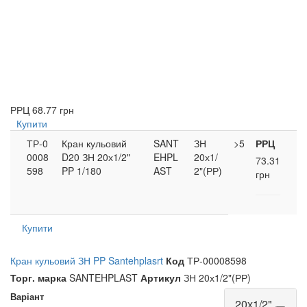
РРЦ
68.77 грн
Купити
ТР-0
Кран кульовий
SANT
ЗН
>5
РРЦ
0008
D20 ЗН 20х1/2"
EHPL
20х1/
73.31
598
PP 1/180
AST
2"(РР)
грн
Купити
Кран кульовий ЗН PP Santehplasrt
Код
ТР-00008598
Торг. марка
SANTEHPLAST
Артикул
ЗН 20х1/2"(РР)
Варіант
20х1/2"