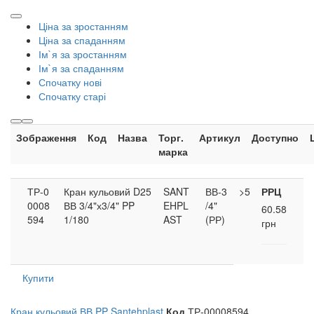
Ціна за зростанням
Ціна за спаданням
Ім`я за зростанням
Ім`я за спаданням
Спочатку нові
Спочатку старі
Зображення
Код
Назва
Торг.
Артикул
Доступно
марка
ТР-0
Кран кульовий D25
SANT
ВВ-3
>5
РРЦ
0008
ВВ 3/4"х3/4" PP
EHPL
/4"
60.58
594
1/180
AST
(РР)
грн
Купити
Кран кульовий ВВ PP Santehplast
Код
ТР-00008594