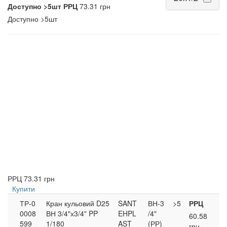
Доступно
>5шт
РРЦ
73.31 грн
Доступно
>5шт
РРЦ
73.31 грн
Купити
ТР-0
Кран кульовий D25
SANT
ВН-3
>5
РРЦ
0008
ВН 3/4"х3/4" PP
EHPL
/4"
60.58
599
1/180
AST
(РР)
грн