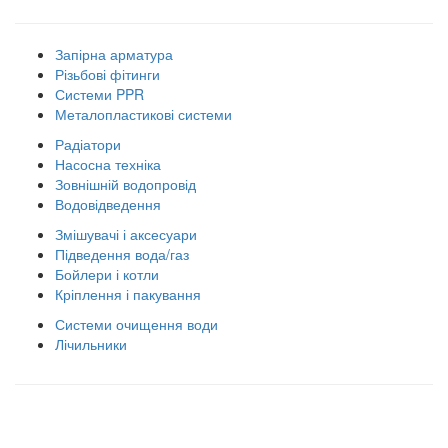
Запірна арматура
Різьбові фітинги
Системи PPR
Металопластикові системи
Радіатори
Насосна техніка
Зовнішній водопровід
Водовідведення
Змішувачі і аксесуари
Підведення вода/газ
Бойлери і котли
Кріплення і пакування
Системи очищення води
Лічильники
Правила використання сайту
Оплата і доставка