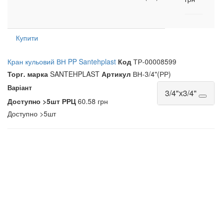
Купити
Кран кульовий ВН PP Santehplast
Код
ТР-00008599
Торг. марка
SANTEHPLAST
Артикул
ВН-3/4"(РР)
Варіант
3/4"х3/4"
Доступно
>5шт
РРЦ
60.58 грн
Доступно
>5шт