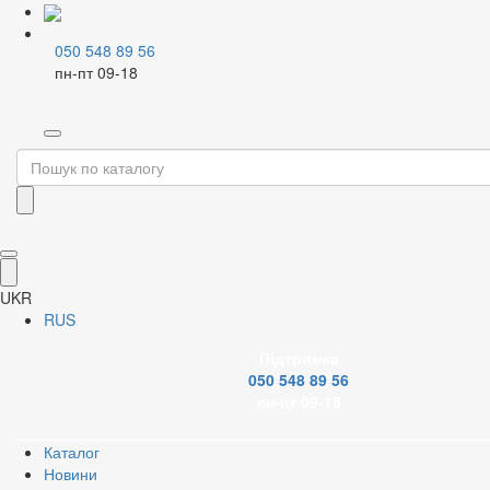
050 548 89 56
пн-пт 09-18
Home
Каталог
Зовнішній водопровід
Крани і фітинги до труб PE
Крани для PE
Фільтр
Бренд
UKR
RUS
Підтримка
050 548 89 56
Діаметр труби ПЕ
пн-пт 09-18
Каталог
Новини