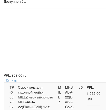
Доступно
>5шт
РРЦ
959,00 грн
Купить
ТР
Смеситель для
M
MRS-
>5
РРЦ
-0
кухонной мойки
IL
AL-A-
1 092,00
00
MILLZ черный-золото
L
22(Bl
грн
26
MRS-AL-A-
Z
ack&
97
22(Black&Gold) 1/12
Gold)