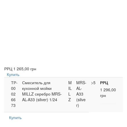
РРЦ
1 265,00 грн
Купить
ТР-
Смеситель для
M
MRS-
>5
РРЦ
00
кухонной мойки
IL
AL-
1 296,00
02
MILLZ серебро MRS-
L
A33
грн
66
AL-A33 (silver) 1/24
Z
(silve
73
r)
Купить