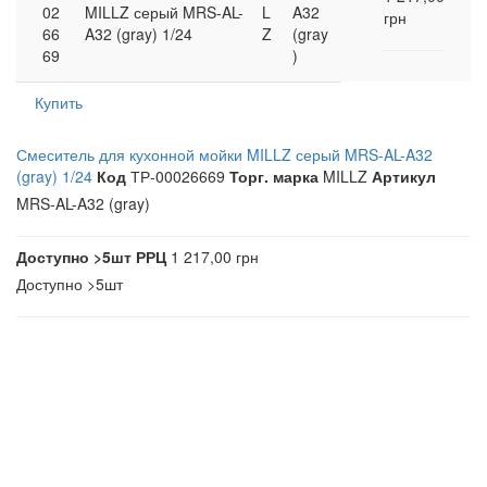
02
MILLZ серый MRS-AL-
L
A32
грн
66
A32 (gray) 1/24
Z
(gray
69
)
Купить
Смеситель для кухонной мойки MILLZ серый MRS-AL-A32
(gray) 1/24
Код
ТР-00026669
Торг. марка
MILLZ
Артикул
MRS-AL-A32 (gray)
Доступно
>5шт
РРЦ
1 217,00 грн
Доступно
>5шт