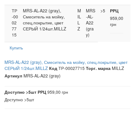
ТР
MRS-AL-A22 (gray),
M
MRS
>5
РРЦ
-00
Смеситель на мойку,
IL
-AL-
959,00
02
спец.покрытие, цвет
L
A22
грн
77
СЕРЫЙ 1/24шт.MILLZ
Z
(gra
15
y)
Купить
MRS-AL-A22 (gray), Смеситель на мойку, спец.покрытие, цвет
СЕРЫЙ 1/24шт.MILLZ
Код
ТР-00027715
Торг. марка
MILLZ
Артикул
MRS-AL-A22 (gray)
Доступно
>5шт
РРЦ
959,00 грн
Доступно
>5шт