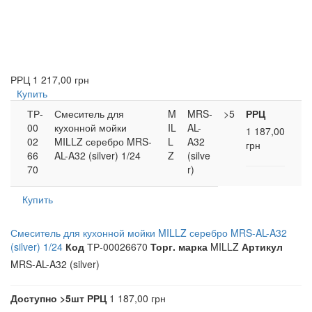
РРЦ
1 217,00 грн
Купить
ТР-
Смеситель для
M
MRS-
>5
РРЦ
00
кухонной мойки
IL
AL-
1 187,00
02
MILLZ серебро MRS-
L
A32
грн
66
AL-A32 (silver) 1/24
Z
(silve
70
r)
Купить
Смеситель для кухонной мойки MILLZ серебро MRS-AL-A32
(silver) 1/24
Код
ТР-00026670
Торг. марка
MILLZ
Артикул
MRS-AL-A32 (silver)
Доступно
>5шт
РРЦ
1 187,00 грн