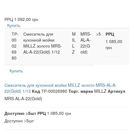
РРЦ
1 092,00 грн
Купить
ТР-
Смеситель для
M
MRS-
>5
РРЦ
00
кухонной мойки
IL
AL-A-
1 085,00
02
MILLZ золото MRS-
L
22(G
грн
69
AL-A-22(Gold) 1/12
Z
old)
80
Купить
Смеситель для кухонной мойки MILLZ золото MRS-AL-A-
22(Gold) 1/12
Код
ТР-00026980
Торг. марка
MILLZ
Артикул
MRS-AL-A-22(Gold)
Доступно
>5шт
РРЦ
1 085,00 грн
Доступно
>5шт