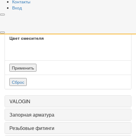
Контакты
Вход
Тип крепления смесителя
Цвет смесителя
Применить
Сброс
VALOGIN
Запорная арматура
Резьбовые фитинги