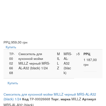
РРЦ
959,00 грн
Купить
ТР-
Смеситель для
M
MRS-
>5
РРЦ
00
кухонной мойки
IL
AL-
1 187,00
02
MILLZ черный MRS-
L
A32
грн
66
AL-A32 (black) 1/24
Z
(blac
68
k)
Купить
Смеситель для кухонной мойки MILLZ черный MRS-AL-A32
(black) 1/24
Код
ТР-00026668
Торг. марка
MILLZ
Артикул
MRS-AL-A32 (black)