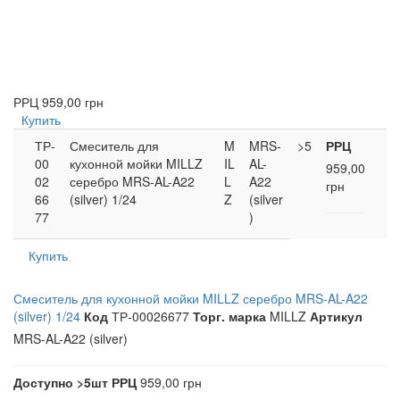
РРЦ
959,00 грн
Купить
ТР-
Смеситель для
M
MRS-
>5
РРЦ
00
кухонной мойки MILLZ
IL
AL-
959,00
02
серебро MRS-AL-A22
L
A22
грн
66
(silver) 1/24
Z
(silver
77
)
Купить
Смеситель для кухонной мойки MILLZ серебро MRS-AL-A22
(silver) 1/24
Код
ТР-00026677
Торг. марка
MILLZ
Артикул
MRS-AL-A22 (silver)
Доступно
>5шт
РРЦ
959,00 грн