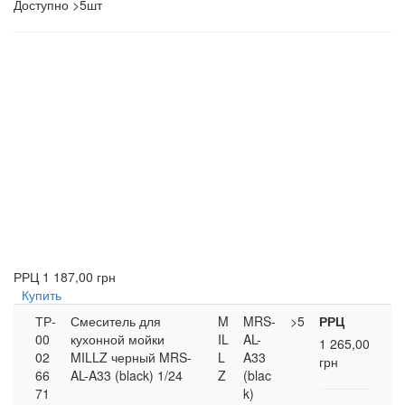
Доступно
>5шт
РРЦ
1 187,00 грн
Купить
ТР-
Смеситель для
M
MRS-
>5
РРЦ
00
кухонной мойки
IL
AL-
1 265,00
02
MILLZ черный MRS-
L
A33
грн
66
AL-A33 (black) 1/24
Z
(blac
71
k)