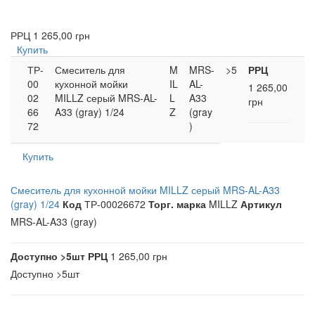
РРЦ
1 265,00 грн
Купить
ТР-
Смеситель для
M
MRS-
>5
РРЦ
00
кухонной мойки
IL
AL-
1 265,00
02
MILLZ серый MRS-AL-
L
A33
грн
66
A33 (gray) 1/24
Z
(gray
72
)
Купить
Смеситель для кухонной мойки MILLZ серый MRS-AL-A33
(gray) 1/24
Код
ТР-00026672
Торг. марка
MILLZ
Артикул
MRS-AL-A33 (gray)
Доступно
>5шт
РРЦ
1 265,00 грн
Доступно
>5шт