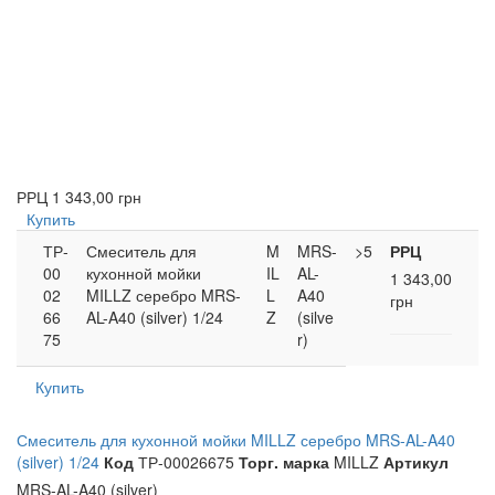
РРЦ
1 343,00 грн
Купить
ТР-
Смеситель для
M
MRS-
>5
РРЦ
00
кухонной мойки
IL
AL-
1 343,00
02
MILLZ серебро MRS-
L
A40
грн
66
AL-A40 (silver) 1/24
Z
(silve
75
r)
Купить
Смеситель для кухонной мойки MILLZ серебро MRS-AL-A40
(silver) 1/24
Код
ТР-00026675
Торг. марка
MILLZ
Артикул
MRS-AL-A40 (silver)