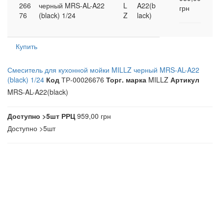
266
черный MRS-AL-A22
L
A22(b
грн
76
(black) 1/24
Z
lack)
Купить
Смеситель для кухонной мойки MILLZ черный MRS-AL-A22
(black) 1/24
Код
ТР-00026676
Торг. марка
MILLZ
Артикул
MRS-AL-A22(black)
Доступно
>5шт
РРЦ
959,00 грн
Доступно
>5шт