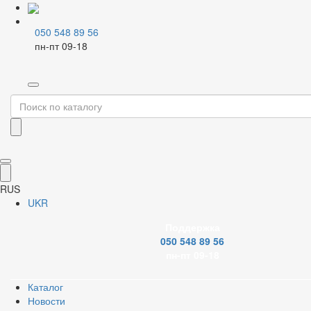
050 548 89 56
пн-пт 09-18
Главная
Каталог
Смесители и аксессуары
Алюминиевые смесители
Алюминиевые смесители - кухня
Фильтр
RUS
Бренд
UKR
Поддержка
050 548 89 56
пн-пт 09-18
Картридж смесителя
Каталог
Новости