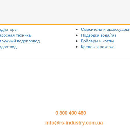
адиаторы
Смесители и аксессуары
асосная техника
Подводка вода/газ
аружный водопровод
Бойлеры и котлы
одоотвод
Крепеж и паковка
Контактная информация
Р
тел. 
0 800 400 480
пошта: 
info@rs-industry.com.ua