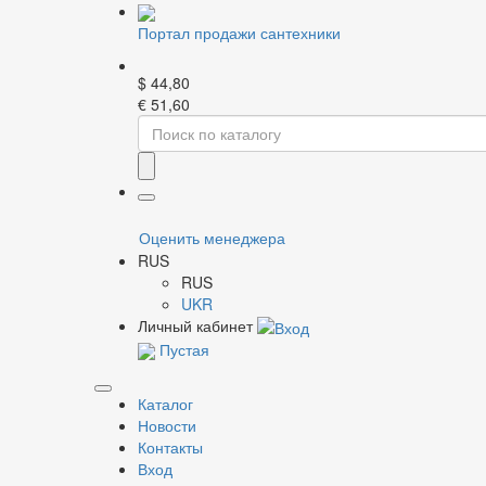
Портал продажи сантехники
$
44,80
€
51,60
Главная
Новости
Листовка октябрь
Листовка октябрь
Оценить менеджера
RUS
RUS
01 октября
UKR
Качайте тут (доступно сверху на сайте для оптовы
Личный кабинет
Пустая
Каталог
Новости
Контакты
Вход