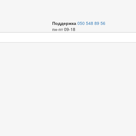
Поддержка
050 548 89 56
пн-пт 09-18
х клиентов) или спрашивайте у вашего менеджера