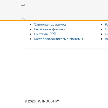
Наши товарные группы
Запорная арматура
Р
Резьбовые фитинги
Н
Системы PPR
Н
Металлопластиковые системы
В
Правила использования сайта
Оплата и доставка
Правила возврата товара
Публичная оферта
© 2026 RS INDUSTRY