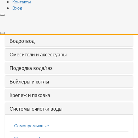
Радиаторы
Контакты
Вход
Насосная техника
Наружный водопровод
Водоотвод
Смесители и аксессуары
Подводка вода/газ
Бойлеры и котлы
Крепеж и паковка
Системы очистки воды
Самопромывные