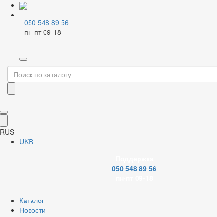
050 548 89 56
пн-пт 09-18
Главная
Каталог
Системы очистки воды
Системы обратного осмоса
VALOGIN
Запорная арматура
RUS
UKR
Резьбовые фитинги
Поддержка
050 548 89 56
Системы PPR
пн-пт 09-18
Металлопластиковые системы
Каталог
Новости