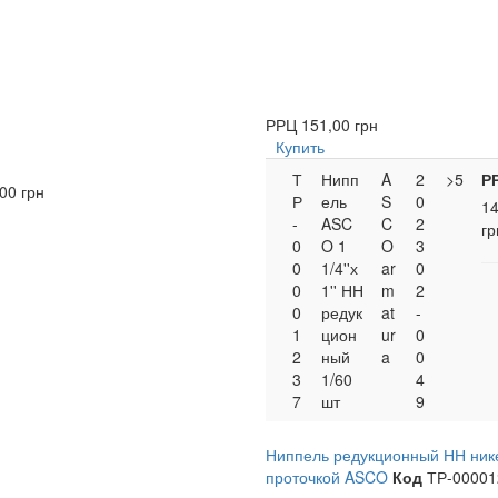
РРЦ
151,00 грн
Купить
Т
Нипп
A
2
>5
Р
00 грн
Р
ель
S
0
14
-
ASC
C
2
гр
0
O 1
O
3
0
1/4''х
ar
0
0
1'' НН
m
2
0
редук
at
-
1
цион
ur
0
2
ный
a
0
3
1/60
4
7
шт
9
Ниппель редукционный НН ник
проточкой ASCO
Код
ТР-00001