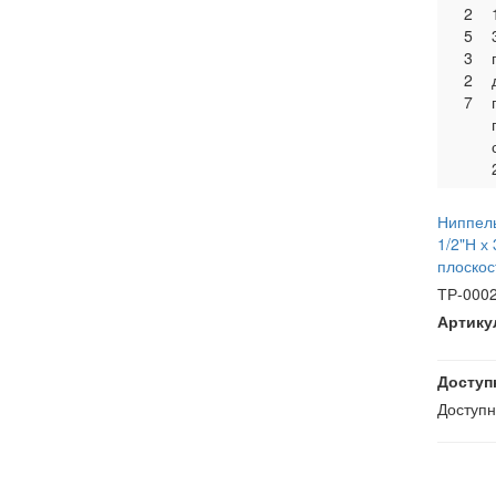
2
5
3
2
7
Ниппель
1/2"Н х
плоскос
ТР-000
Артику
Доступ
Доступ