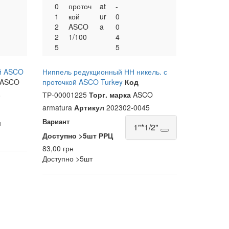
0
проточ
at
-
1
кой
ur
0
2
ASCO
a
0
2
1/100
4
5
5
ой ASCO
Ниппель редукционный НН никель. с
ASCO
проточкой ASCO Turkey
Код
8
ТР-00001225
Торг. марка
ASCO
armatura
Артикул
202302-0045
Вариант
н
1"*1/2"
Доступно
>5шт
РРЦ
83,00 грн
Доступно
>5шт