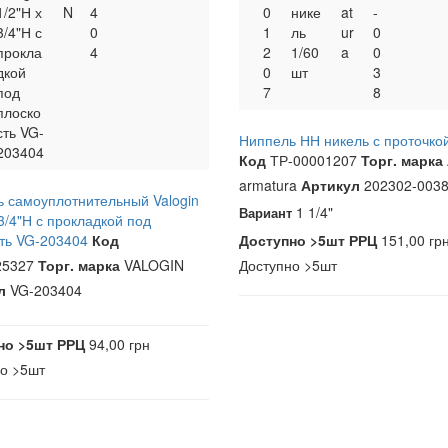
1/2"Н х
N
4
0
нике
at
-
3/4"Н с
0
1
ль
ur
0
прокла
4
2
1/60
a
0
дкой
0
шт
3
под
7
8
плоско
сть VG-
Ниппель НН никель с проточк
203404
Код
ТР-00001207
Торг. марка
armatura
Артикул
202302-003
 самоуплотнительный Valogin
1 1/4"
Вариант
 3/4"Н с прокладкой под
ть VG-203404
Код
Доступно
>5шт
РРЦ
151,00 гр
25327
Торг. марка
VALOGIN
Доступно
>5шт
л
VG-203404
но
>5шт
РРЦ
94,00 грн
но
>5шт