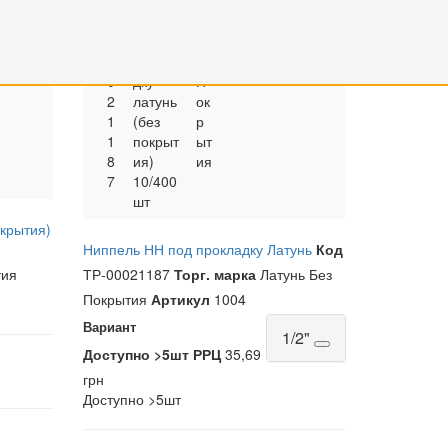
Р
ль НН
ту
0
42,18
35,69
-
1/2’’
нь
0
рн
грн
0
под
Бе
4
0
прокла
з
0
дку
П
2
латунь
ок
1
(без
р
1
покрыт
ыт
8
ия)
ия
7
10/400
шт
окрытия)
Ниппель НН под прокладку Латунь
Код
тия
ТР-00021187
Торг. марка
Латунь Без
Покрытия
Артикул
1004
Вариант
1/2"
Доступно
>5шт
РРЦ
35,69
грн
Доступно
>5шт