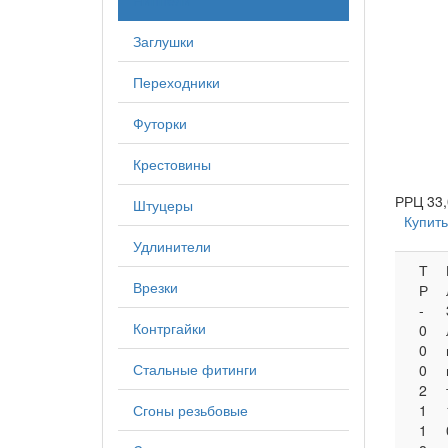
Ниппели
Заглушки
Переходники
Футорки
Крестовины
РРЦ
33,
Штуцеры
Купить
Удлинители
Т
Врезки
Р
-
Контргайки
0
0
Стальные фитинги
0
2
Сгоны резьбовые
1
1