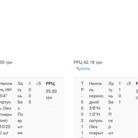
00 грн
РРЦ
42,18 грн
Купить
Ниппе
Ла
1
>5
РРЦ
Т
Ниппе
Ла
1
>5
ль НН
ту
0
Р
ль
ту
1
55,82
3/4"
нь
0
-
перехо
нь
0
грн
г
латун
Бе
5
0
дной
Бе
1
ь (без
з
0
3/8"Н-
з
покры
По
0
1/2"Н
П
тия)
кр
2
латунь
ок
10/25
ыт
1
(без
р
0 шт
ия
1
покрыт
ыт