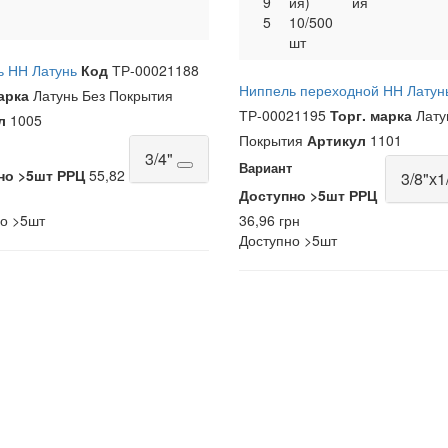
9
ия)
ия
5
10/500
шт
ь НН Латунь
Код
ТР-00021188
Ниппель переходной НН Лату
арка
Латунь Без Покрытия
ТР-00021195
Торг. марка
Лату
л
1005
Покрытия
Артикул
1101
3/4"
Вариант
но
>5шт
РРЦ
55,82
3/8"х1
Доступно
>5шт
РРЦ
но
>5шт
36,96 грн
Доступно
>5шт