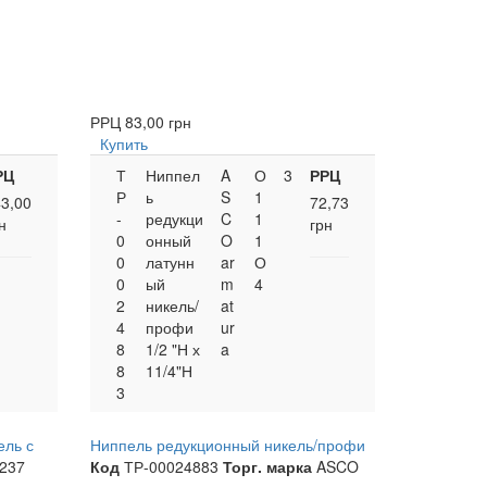
РРЦ
83,00 грн
Купить
РЦ
Т
Ниппел
A
О
3
РРЦ
Р
ь
S
1
3,00
72,73
-
редукци
C
1
н
грн
0
онный
O
1
0
латунн
ar
О
0
ый
m
4
2
никель/
at
4
профи
ur
8
1/2 "Н х
a
8
11/4"Н
3
ель с
Ниппель редукционный никель/профи
237
Код
ТР-00024883
Торг. марка
ASCO