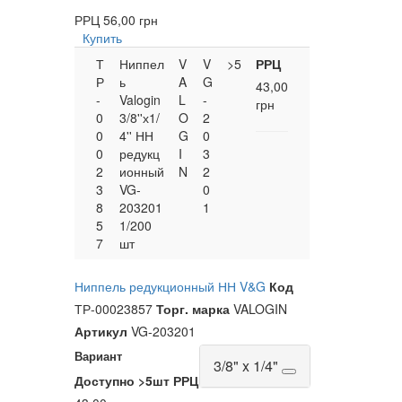
РРЦ
56,00 грн
Купить
Т
Ниппел
V
V
>5
РРЦ
Р
ь
A
G
43,00
-
Valogin
L
-
грн
0
3/8''х1/
O
2
0
4'' НН
G
0
0
редукц
I
3
2
ионный
N
2
3
VG-
0
8
203201
1
5
1/200
7
шт
Ниппель редукционный НН V&G
Код
ТР-00023857
Торг. марка
VALOGIN
Артикул
VG-203201
Вариант
3/8" x 1/4"
Доступно
>5шт
РРЦ