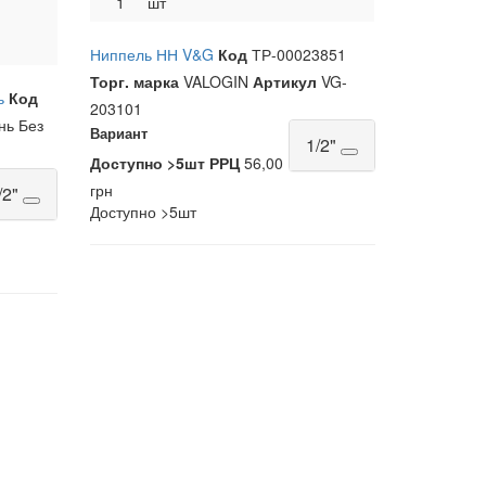
1
шт
Ниппель НН V&G
Код
ТР-00023851
Торг. марка
VALOGIN
Артикул
VG-
нь
Код
203101
нь Без
Вариант
1/2"
Доступно
>5шт
РРЦ
56,00
грн
/2"
Доступно
>5шт