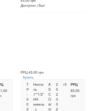
43,00 грн
Доступно
>5шт
РРЦ
43,00 грн
Купить
РЦ
Т
Ниппе
A
2
>5
РРЦ
Р
ль
S
0
1,00
83,00
-
1"*1/2"
C
2
н
грн
0
НН
O
3
0
никель
ar
0
0
. с
m
2