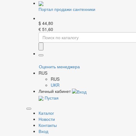
Портал продажи сантехники
$
44,80
€
51,60
Главная
Каталог
Резьбовые фитинги
Нип
Фильтр
Ц
Оценить менеджера
Бренд
Ц
RUS
И
RUS
И
UKR
С
Личный кабинет
С
Пустая
Вид ниппеля
Карти
Каталог
Новости
Контакты
Размер резьбы, дюйм
Т
Вход