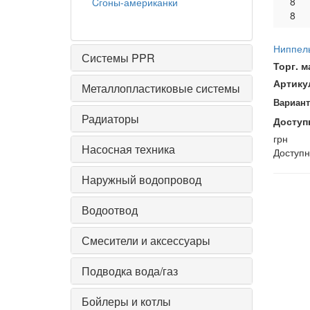
8
Cгоны-американки
8
Ниппел
Системы PPR
Торг. м
Артику
Металлопластиковые системы
Вариант
Радиаторы
Доступ
грн
Насосная техника
Доступ
Наружный водопровод
Водоотвод
Смесители и аксессуары
Подводка вода/газ
Бойлеры и котлы