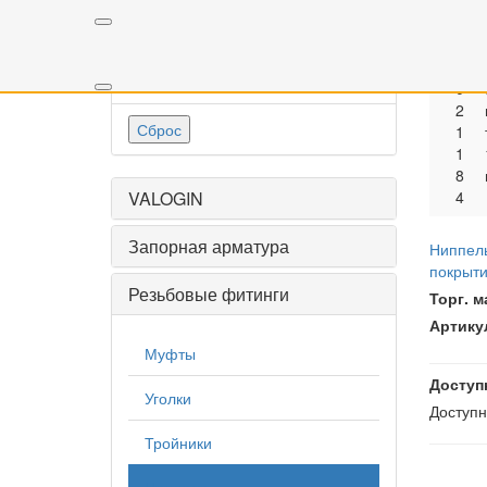
Р
-
0
0
Применить
0
2
Сброс
1
1
8
VALOGIN
4
Запорная арматура
Ниппель
покрыти
Резьбовые фитинги
Торг. м
Артику
Муфты
Доступ
Уголки
Доступ
Тройники