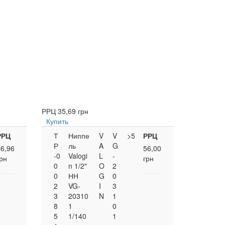
РРЦ
35,69 грн
Купить
РРЦ
Т
Ниппе
V
V
>5
РРЦ
Р
ль
A
G
36,96
56,00
-0
Valogi
L
-
рн
грн
0
n 1/2"
O
2
0
НН
G
0
2
VG-
I
3
3
20310
N
1
8
1
0
5
1/140
1