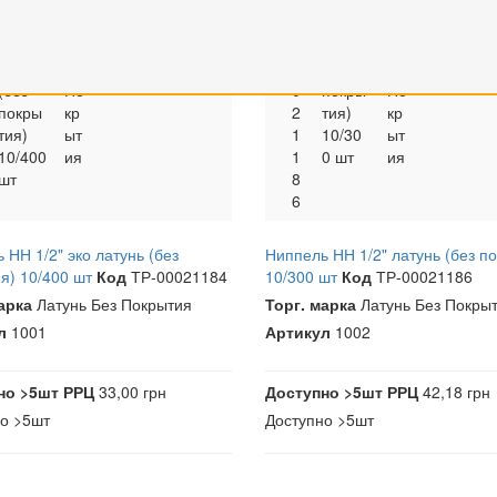
ль НН
ту
0
Р
ль НН
ту
0
33,00
1/2"
нь
0
-
1/2"
нь
0
грн
г
эко
Бе
1
0
латун
Бе
2
латунь
з
0
ь (без
з
(без
По
0
покры
По
покры
кр
2
тия)
кр
тия)
ыт
1
10/30
ыт
10/400
ия
1
0 шт
ия
шт
8
6
 НН 1/2" эко латунь (без
Ниппель НН 1/2" латунь (без п
я) 10/400 шт
Код
ТР-00021184
10/300 шт
Код
ТР-00021186
арка
Латунь Без Покрытия
Торг. марка
Латунь Без Покры
л
1001
Артикул
1002
но
>5шт
РРЦ
33,00 грн
Доступно
>5шт
РРЦ
42,18 грн
но
>5шт
Доступно
>5шт