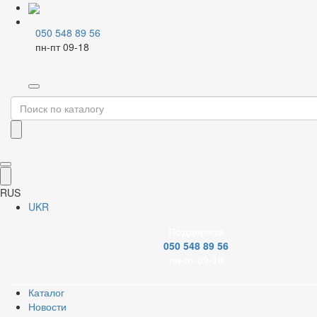
050 548 89 56
пн-пт 09-18
Главная
Каталог
РЕКЛАМНА ПРОДУКЦІЯ
VALOGIN
Запорная арматура
RUS
UKR
Резьбовые фитинги
Поддержка
Системы PPR
050 548 89 56
пн-пт 09-18
Металлопластиковые системы
Каталог
Радиаторы
Новости