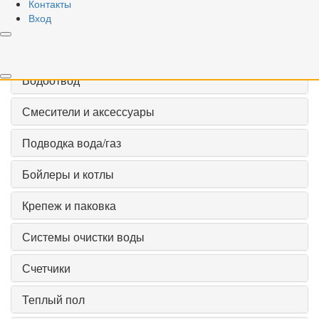
Контакты
Насосная техника
Вход
Наружный водопровод
Водоотвод
Смесители и аксессуары
Подводка вода/газ
Бойлеры и котлы
Крепеж и паковка
Системы очистки воды
Счетчики
Теплый пол