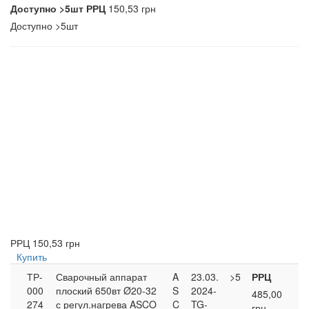
Доступно
>5шт
РРЦ
150,53 грн
Доступно
>5шт
РРЦ
150,53 грн
Купить
ТР-
Сварочный аппарат
A
23.03.
>5
РРЦ
000
плоский 650вт Ø20-32
S
2024-
485,00
274
с регул.нагрева ASCO
C
TG-
грн