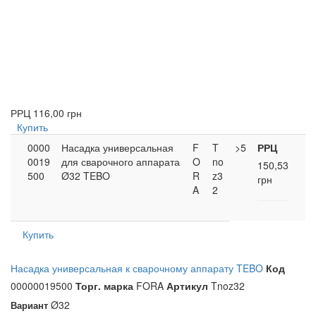
РРЦ
116,00 грн
Купить
0000
Насадка универсальная
F
T
>5
РРЦ
0019
для сварочного аппарата
O
no
150,53
500
Ø32 TEBO
R
z3
грн
A
2
Купить
Насадка универсальная к сварочному аппарату TEBO
Код
00000019500
Торг. марка
FORA
Артикул
Tnoz32
Ø32
Вариант