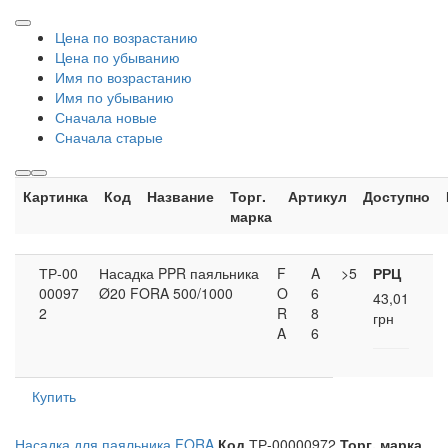
Цена по возрастанию
Цена по убыванию
Имя по возрастанию
Имя по убыванию
Сначала новые
Сначала старые
Картинка
Код
Название
Торг.
Артикул
Доступно
марка
ТР-00
Насадка PPR паяльника
F
A
>5
РРЦ
00097
Ø20 FORA 500/1000
O
6
43,01
2
R
8
грн
A
6
Купить
Насадка для паяльника FORA
Код
ТР-00000972
Торг. марка