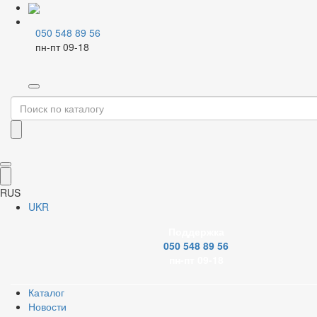
050 548 89 56
пн-пт 09-18
Главная
Каталог
Системы PPR
Инструменты для PPR
Паяльники и насадки
Фильтр
Бренд
RUS
UKR
Поддержка
050 548 89 56
Тип инструмента
пн-пт 09-18
Каталог
Новости