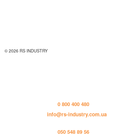
Оплата и доставка
Правила возврата товара
Публичная оферта
© 2026 RS INDUSTRY
Контактная информация
тел. 
0 800 400 480
пошта: 
info@rs-industry.com.ua
тел. 
050 548 89 56