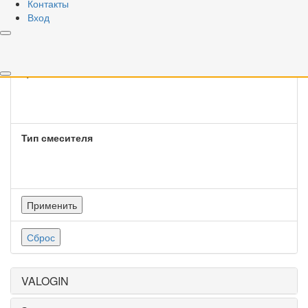
Контакты
Тип крепления смесителя
Вход
Цвет смесителя
Тип смесителя
Применить
Сброс
VALOGIN