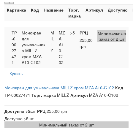
Картинка
Код
Название
Торг.
Артикул
Доступно
марка
ТР
Монокран
M
MZ
>5
РРЦ
Минимальный
-0
для
IL
A
заказ от 2 шт
255,00
00
умывальник
L
A1
грн
27
а MILLZ
Z
0-
47
хром MZA
C1
1
A10-C102
02
Купить
Монокран для умывальника MILLZ хром MZA A10-C102
Код
ТР-00027471
Торг. марка
MILLZ
Артикул
MZA A10-C102
Доступно
>5шт
РРЦ
255,00 грн
Доступно
>5шт
Минимальный заказ от 2 шт