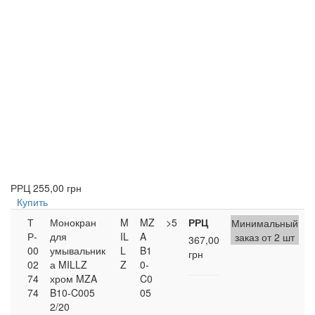
РРЦ
255,00 грн
Купить
Т
Монокран
M
MZ
>5
РРЦ
Минимальный
Р-
для
IL
A
заказ от 2 шт
367,00
00
умывальник
L
B1
грн
02
а MILLZ
Z
0-
74
хром MZA
C0
74
B10-C005
05
2/20