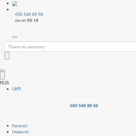
050 548 89 56
пн-пт 09-18
Главная
Каталог
Смесители и аксессуары
Смесители для кухни
Монокраны
Фильтр
Бренд
RUS
UKR
Поддержка
050 548 89 56
Картридж смесителя
пн-пт 09-18
Каталог
Новости