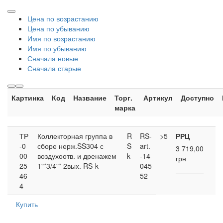
Цена по возрастанию
Цена по убыванию
Имя по возрастанию
Имя по убыванию
Сначала новые
Сначала старые
Картинка
Код
Название
Торг.
Артикул
Доступно
марка
ТР
Коллекторная группа в
R
RS-
>5
РРЦ
-0
сборе нерж.SS304 с
S
art.
3 719,00
00
воздухоотв. и дренажем
k
-14
грн
25
1"*3/4"* 2вых. RS-k
045
46
52
4
Купить