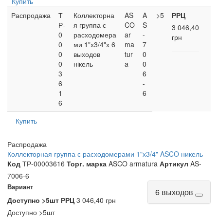
Купить
Распродажа
Т
Коллекторна
AS
A
>5
РРЦ
Р-
я группа с
CO
S
3 046,40
0
расходомера
ar
-
грн
0
ми 1"х3/4"х 6
ma
7
0
выходов
tur
0
0
нікель
a
0
3
6
6
-
1
6
6
Купить
Распродажа
Коллекторная группа с расходомерами 1"х3/4" ASCO никель
Код
ТР-00003616
Торг. марка
ASCO armatura
Артикул
AS-
7006-6
Вариант
6 выходов
Доступно
>5шт
РРЦ
3 046,40 грн
Доступно
>5шт