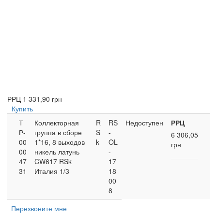
РРЦ
1 331,90 грн
Купить
Т
Коллекторная
R
RS
Недоступен
РРЦ
Р-
группа в сборе
S
-
6 306,05
00
1*16, 8 выходов
k
OL
грн
00
никель латунь
-
47
CW617 RSk
17
31
Италия 1/3
18
00
8
Перезвоните мне