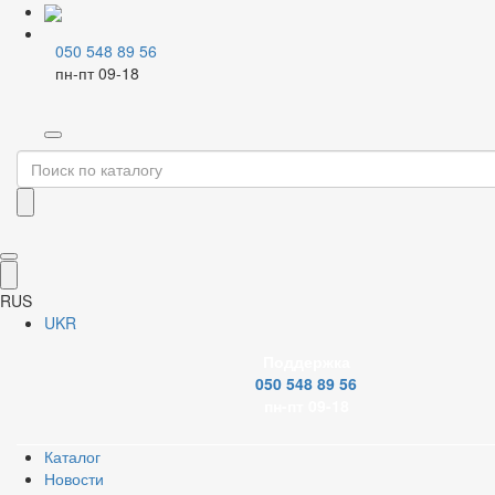
050 548 89 56
пн-пт 09-18
Главная
Каталог
Металлопластиковые системы
Коллекторные группы
Коллекторные группы в сборе
Фильтр
Бренд
RUS
UKR
Поддержка
050 548 89 56
Количество выходов коллектора
пн-пт 09-18
Каталог
Новости