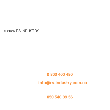
Правила возврата товара
Публичная оферта
© 2026 RS INDUSTRY
Контактная информация
тел. 
0 800 400 480
пошта: 
info@rs-industry.com.ua
тел. 
050 548 89 56