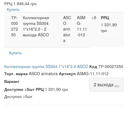
РРЦ
1 846,44 грн
Купить
ТР-
Коллекторная
ASC
ASM
>5
РРЦ
000
группа SS304
O
G-
1 331,90
272
1"х16*2.0 - 2
arm
11.11
грн
50
выхода ASCO
atur
-012
a
Купить
Коллекторная группа SS304 1"х16*2.0 ASCO
Код
ТР-00027250
Торг. марка
ASCO armatura
Артикул
ASMG-11.11-012
Вариант
2 выхода
Доступно
>5шт
РРЦ
1 331,90 грн
Доступно
>5шт