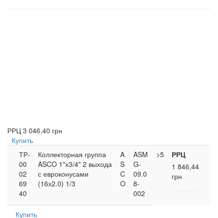
РРЦ
3 046,40 грн
Купить
ТР-
Коллекторная группа
A
ASM
>5
РРЦ
00
ASCO 1"х3/4" 2 выхода
S
G-
1 846,44
02
с евроконусами
C
09.0
грн
69
(16х2.0) 1/3
O
8-
40
002
Купить