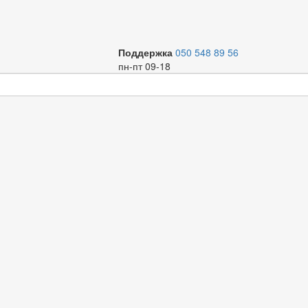
Поддержка
050 548 89 56
пн-пт 09-18
ектующие к насосам
Кабель
ена по возрастанию
ена по убыванию
мя по возрастанию
мя по убыванию
начала новые
начала старые
нка
Код
Название
Торг. марка
Артик
оличество продуктов:
0