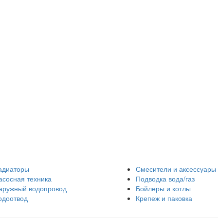
адиаторы
Смесители и аксессуары
асосная техника
Подводка вода/газ
аружный водопровод
Бойлеры и котлы
одоотвод
Крепеж и паковка