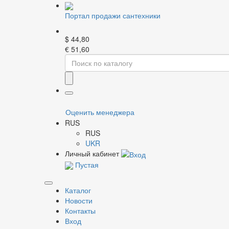
Портал продажи сантехники
$
44,80
€
51,60
Главная
Каталог
Насосная техника
Компл
Фильтр
Ц
Оценить менеджера
Бренд
Ц
RUS
И
RUS
И
UKR
С
Личный кабинет
С
Пустая
Модель насоса
Карти
Каталог
Новости
Контакты
Общее к
Применить
Вход