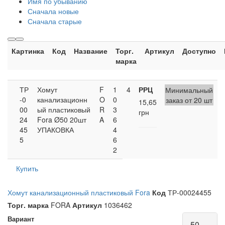
Имя по убыванию
Сначала новые
Сначала старые
Картинка
Код
Название
Торг.
Артикул
Доступно
марка
ТР
Хомут
F
1
4
РРЦ
Минимальный
-0
канализационн
O
0
заказ от 20 шт
15,65
00
ый пластиковый
R
3
грн
24
Fora Ø50 20шт
A
6
45
УПАКОВКА
4
5
6
2
Купить
Хомут канализационный пластиковый Fora
Код
ТР-00024455
Торг. марка
FORA
Артикул
1036462
Вариант
50