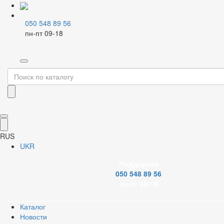
050 548 89 56
пн-пт 09-18
Главная
Каталог
Крепеж и паковка
Хомуты
Пластиковые хомуты
Фильтр
Бренд
RUS
UKR
Поддержка
050 548 89 56
Применить
пн-пт 09-18
Сброс
Каталог
Новости