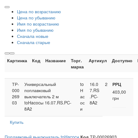
Цена по возрастанию
Цена по убыванию
Имя по возрастанию
Имя по убыванию
Сначала новые
Сначала старые
Картинка
Код
Название
Торг.
Артикул
Доступно
марка
ТР-
Универсальный
to
16.0
2
РРЦ
000
поплавковый
Н
7.RS
403,00
269
выключатель 2 м
ас
.PC-
грн
03
toHacocы 16.07.RS.PC-
ос
8A2
8A2
и
Купить
Поплавковый выключатель toHacocи
Код
ТР-00026903