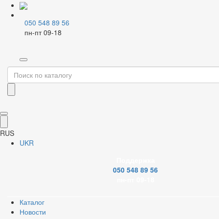
050 548 89 56
пн-пт 09-18
Главная
Каталог
Насосная техника
Комплектующие к насосам
Поплавки
Фильтр
Бренд
RUS
UKR
Поддержка
050 548 89 56
Модель насоса
пн-пт 09-18
Каталог
Новости