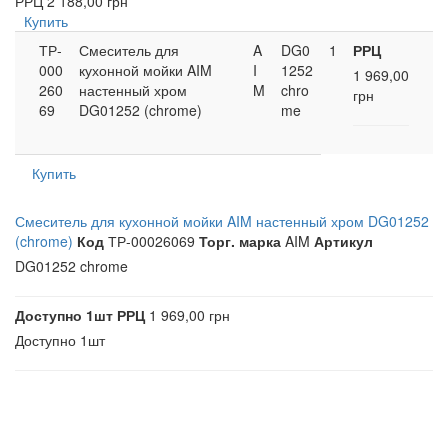
РРЦ
2 188,00 грн
Купить
ТР-
Смеситель для
A
DG0
1
РРЦ
000
кухонной мойки AIM
I
1252
1 969,00
260
настенный хром
M
chro
грн
69
DG01252 (chrome)
me
Купить
Смеситель для кухонной мойки AIM настенный хром DG01252
(chrome)
Код
ТР-00026069
Торг. марка
AIM
Артикул
DG01252 chrome
Доступно
1шт
РРЦ
1 969,00 грн
Доступно
1шт