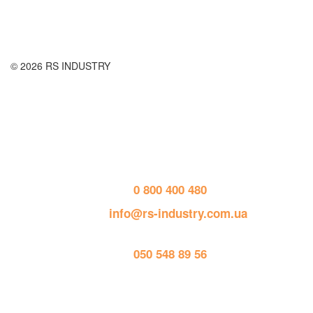
Публичная оферта
© 2026 RS INDUSTRY
Контактная информация
тел. 
0 800 400 480
пошта: 
info@rs-industry.com.ua
тел. 
050 548 89 56
Работает на