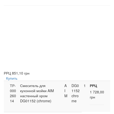
РРЦ
851,10 грн
Купить
ТР-
Смеситель для
A
DG0
1
РРЦ
000
кухонной мойки AIM
I
1152
1 728,00
260
настенный хром
M
chro
грн
14
DG01152 (chrome)
me