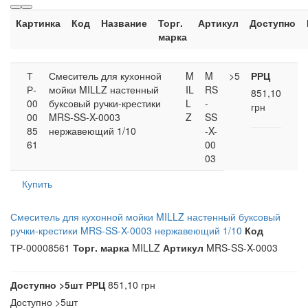
Картинка
Код
Название
Торг.
Артикул
Доступно
марка
Т
Смеситель для кухонной
M
M
>5
РРЦ
Р-
мойки MILLZ настенный
IL
RS
851,10
00
буксовый ручки-крестики
L
-
грн
00
MRS-SS-X-0003
Z
SS
85
нержавеющий 1/10
-X-
61
00
03
Купить
Смеситель для кухонной мойки MILLZ настенный буксовый
ручки-крестики MRS-SS-X-0003 нержавеющий 1/10
Код
ТР-00008561
Торг. марка
MILLZ
Артикул
MRS-SS-X-0003
Доступно
>5шт
РРЦ
851,10 грн
Доступно
>5шт