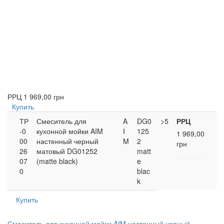
РРЦ
1 969,00 грн
Купить
ТР
Смеситель для
A
DG0
>5
РРЦ
-0
кухонной мойки AIM
I
125
1 969,00
00
настенный черный
M
2
грн
26
матовый DG01252
matt
07
(matte black)
e
0
blac
k
Купить
Смеситель для кухонной мойки AIM настенный черный