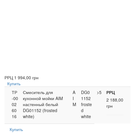
РРЦ
1 994,00 грн
Купить
ТР
Смеситель для
A
DG0
>5
РРЦ
-00
кухонной мойки AIM
I
1152
2 188,00
02
настенный белый
M
froste
грн
60
DG01152 (frosted
d
16
white)
white
Купить