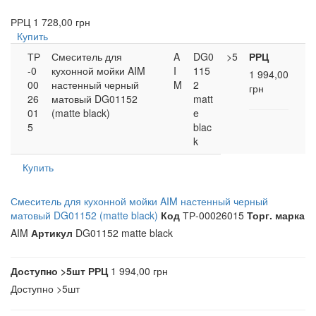
РРЦ
1 728,00 грн
Купить
ТР
Смеситель для
A
DG0
>5
РРЦ
-0
кухонной мойки AIM
I
115
1 994,00
00
настенный черный
M
2
грн
26
матовый DG01152
matt
01
(matte black)
e
5
blac
k
Купить
Смеситель для кухонной мойки AIM настенный черный
матовый DG01152 (matte black)
Код
ТР-00026015
Торг. марка
AIM
Артикул
DG01152 matte black
Доступно
>5шт
РРЦ
1 994,00 грн
Доступно
>5шт