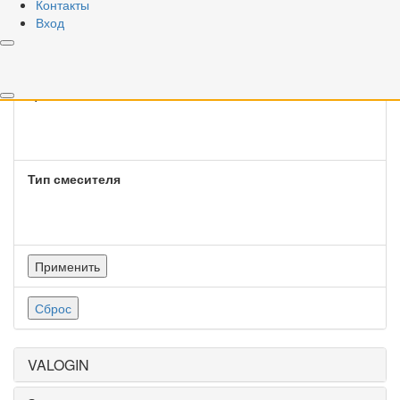
Контакты
Тип крепления смесителя
Вход
Цвет смесителя
Тип смесителя
Применить
Сброс
VALOGIN