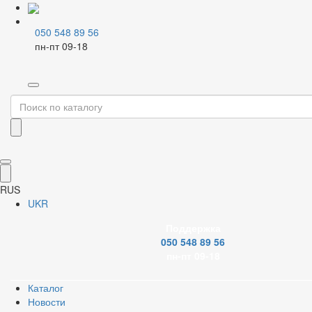
050 548 89 56
пн-пт 09-18
Главная
Каталог
Смесители и аксессуары
Смесители для кухни
Настенные
Фильтр
Бренд
RUS
UKR
Поддержка
050 548 89 56
Картридж смесителя
пн-пт 09-18
Каталог
Новости