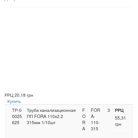
РРЦ
20,18 грн
Купить
ТР-0
Труба канализационная
F
FOR
3
РРЦ
0025
ПП FORA 110x2.2
O
A-
55,31
625
315мм 1/10шт
R
110-
грн
A
315