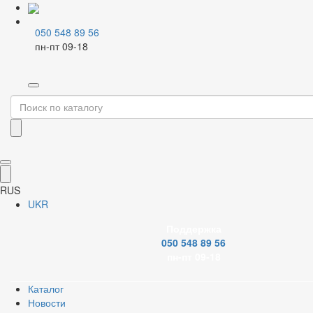
050 548 89 56
пн-пт 09-18
Главная
Каталог
Водоотвод
Канализация
Внутренняя канализация
Трубы для внутр.канализации
Фильтр
RUS
Бренд
UKR
Поддержка
050 548 89 56
пн-пт 09-18
Диаметр канализации
Каталог
Новости