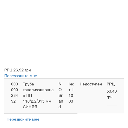
РРЦ
26,92 грн
Перезвоните мне
000
Труба
N
Інс
Недоступен
РРЦ
000
канализационна
O
т-1
53,43
234
я ПП
Br
10-
грн
92
110/2,2/315 мм
an
03
СИНЯЯ
d
Перезвоните мне