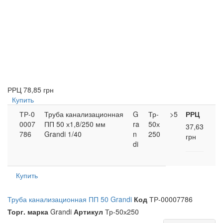
РРЦ
78,85 грн
Купить
ТР-0
Труба канализационная
G
Тр-
>5
РРЦ
0007
ПП 50 х1,8/250 мм
ra
50х
37,63
786
Grandi 1/40
n
250
грн
di
Купить
Труба канализационная ПП 50 Grandi
Код
ТР-00007786
Торг. марка
Grandi
Артикул
Тр-50х250