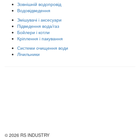
Зовнішній водопровід
Водовідведення
Змішувачі і аксесуари
Підведення вода/газ
Бойлери і котли
Кріплення і пакування
Системи очищення води
Лічильники
Правила використання сайту
Оплата і доставка
Правила повернення товару
Публічна оферта
© 2026 RS INDUSTRY