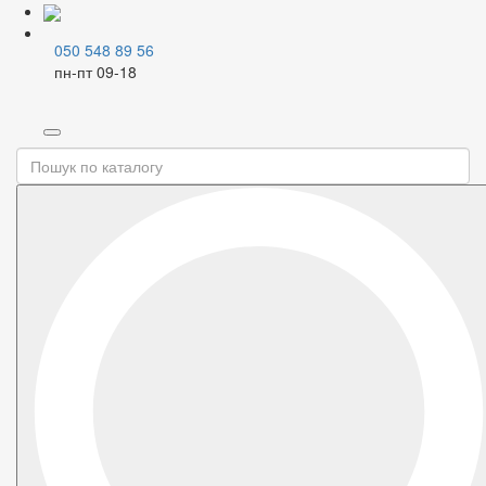
050 548 89 56
пн-пт 09-18
Home
Бойлери і котли
Бойлери накопичувальні
Відкрити зображення
PDF document
Сертифікат
Youtube
Бойлер накопичувальний RENS PERFORMAX 80л круглий
1500Вт сухий тен RD80-15/F10
Код
ТР-00027605
Торг. марка
RENS
Артикул
6556991
Варіант
50 л
80 л
100 л
РРЦ
7038.47 грн