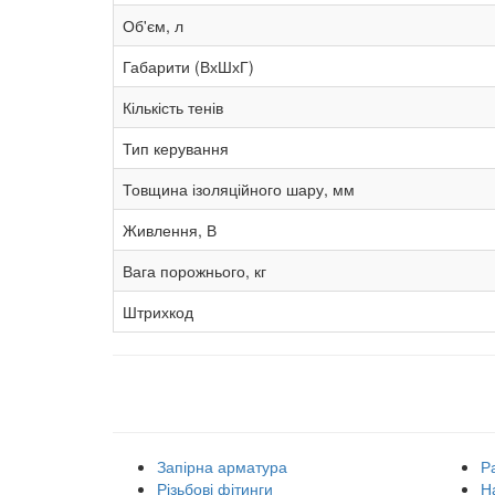
Об'єм, л
Габарити (ВхШхГ)
Кількість тенів
Тип керування
Товщина ізоляційного шару, мм
Живлення, В
Вага порожнього, кг
Штрихкод
Наші товарні групи
Запірна арматура
Р
Різьбові фітинги
Н