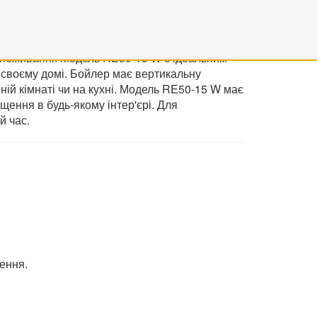
ює при номінальному тиску води 0,75 МПа і
м, монтажним комплектом, кабелем з вилкою,
 довговічність та стійкість до корозії. Його
 споживанні. Модель RE50-15 W є ідеальним
 своєму домі. Бойлер має вертикальну
ній кімнаті чи на кухні. Модель RE50-15 W має
щення в будь-якому інтер'єрі. Для
й час.
ення.