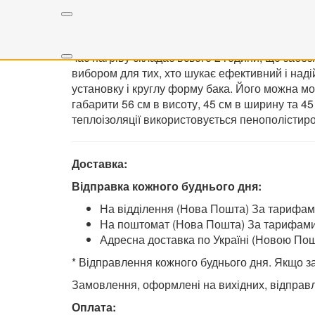
терморегулятор, який знаходиться на корпусі
має захист від ураження електричним струмо
інструкцією та гарантійним талоном. Крім того,
час нагріву складає всього 2 години, що заб
вибором для тих, хто шукає ефективний і над
установку і круглу форму бака. Його можна мо
габарити 56 см в висоту, 45 см в ширину та 45
теплоізоляції використовується пенополістир
Доставка:
Відправка кожного буднього дня:
На відділення (Нова Пошта) За тарифами 
На поштомат (Нова Пошта) За тарифами п
Адресна доставка по Україні (Новою По
* Відправлення кожного буднього дня. Якщо з
Замовлення, оформлені на вихідних, відправл
Оплата: