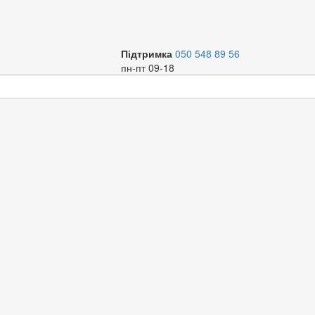
Підтримка
050 548 89 56
пн-пт 09-18
ьні
Бойлер накопичувальний RENS COMFORT 50л
Р
круглий 1500Вт мокрий тен RE50-15W
Код
К
ТР-00027601
Торг. марка
RENS
Артикул
6556982
Варіант
В
50 л
80 л
100 л
О
Д
й накопичувальний електричний водонагрівач, який забез
ужність 1500 Вт, що дозволяє швидко нагрівати воду до тем
що дозволяє ефективно використовувати енергію для нагрів