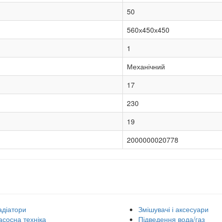
50
560х450х450
1
Механічний
17
230
19
2000000020778
адіатори
Змішувачі і аксесуари
асосна техніка
Підведення вода/газ