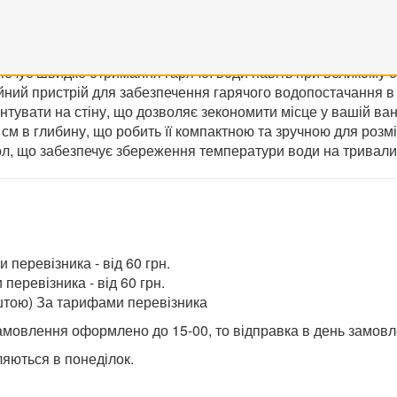
, що дозволяє легко регулювати температуру води. Він прац
м класу І. Модель RE50-15 W оснащена запобіжним клапано
 водонагрівач має стальний бак з покриттям, що гарантує його
езпечує швидке отримання гарячої води навіть при великому
ійний пристрій для забезпечення гарячого водопостачання в
нтувати на стіну, що дозволяє зекономити місце у вашій ван
 см в глибину, що робить її компактною та зручною для розмі
ол, що забезпечує збереження температури води на тривали
перевізника - від 60 грн.
еревізника - від 60 грн.
штою) За тарифами перевізника
амовлення оформлено до 15-00, то відправка в день замовл
яються в понеділок.