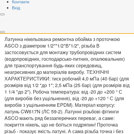
Контакти
Зателефонуйте мені
Вхід
Вага брутто:
0.16 кг
Об'єм:
0 м3
Недоступний
Латунна нікельована ремонтна обойма з проточкою
ASCO з діаметром 1/2"*1/2"В*1/2", різьба В
застосовується для монтажу трубопровідних систем
(водопровідних, господарсько-питних, опалювальних)
для транспортування будь-яких середовищ,
неагресивних до матеріалів виробу. ТЕХНІЧНІ
ХАРАКТЕРИСТИКИ: тиск робочий 4,0 мПа (40 бар) (для
розмірів від 1/2 "до 1"; 2,5 мПа (25 бар) (для розмірів від
1 1/4 "до 2"). Робоча температура: від -20 до +200 ° С
(для виробів без ущільнення), від -20 до +120 ° С (для
виробів з ущільненням EPDM). Матеріал корпусу:
латунь CW617N (ЛС 59-2). Латунні різьбові фітинги
ASCO мають ряд беззаперечних переваг, а саме:
покриття нікель, що не боїться подряпин! Проточка
різьб - показує якість латуні. А сама різьба точна і без