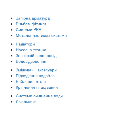
Наші товарні групи
Запірна арматура
Різьбові фітинги
Системи PPR
Металопластикові системи
Радіатори
Насосна техніка
Зовнішній водопровід
Водовідведення
Змішувачі і аксесуари
Підведення вода/газ
Бойлери і котли
Кріплення і пакування
Системи очищення води
Лічильники
Правила використання сайту