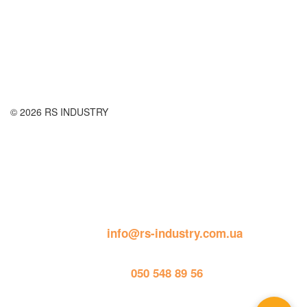
Оплата і доставка
Правила повернення товару
Публічна оферта
© 2026 RS INDUSTRY
Контактна інформація
пошта: 
info@rs-industry.com.ua
тел. 
050 548 89 56