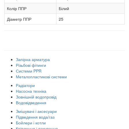
Колір ППР
Білий
Діаметр ППР
25
Наші товарні групи
Запірна арматура
Різьбові фітинги
Системи PPR
Металопластикові системи
Радіатори
Насосна техніка
Зовнішній водопровід
Водовідведення
Змішувачі і аксесуари
Підведення вода/газ
Бойлери і котли
Кріплення і пакування