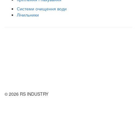
Системи очищення води
Лічильники
Правила використання сайту
Оплата і доставка
Правила повернення товару
Публічна оферта
© 2026 RS INDUSTRY
Контактна інформація