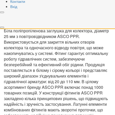
Контакти
Купити
Вхід
Швидке замовлення
Доступно
>5шт
Біла поліпропіленова заглушка для колектора, діаметр
25 мм з повітровідвідником ASCO PPR.
Використовується для закриття вільних отворів
колектора та одночасного відводу повітря, що може
накопичуватись у системі. Фітинг гарантує оптимальну
роботу гідравлічних систем, забезпечуючи
безперебійний та ефективний обіг рідини. Продукція
поставляється в білому і сірому кольорі і представляє
широкий діапазон з'єднувальних елементів і
гідравлічної арматури: від 20 до 110 мм. В цілому
асортимент бренду ASCO PPR включає понад 1000
товарних позицій. У конструкції фітингів ASCO PPR
закладено кілька принципових рішень, що підвищують
надійність і зручність застосування. Латунні елементи
комбінованих фітингів мають зворотні проточки, що