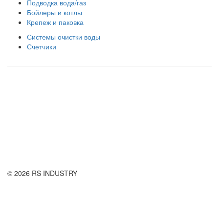
Подводка вода/газ
Бойлеры и котлы
Крепеж и паковка
Системы очистки воды
Счетчики
Правила использования сайта
Оплата и доставка
Правила возврата товара
Публичная оферта
© 2026 RS INDUSTRY
Контактная информация