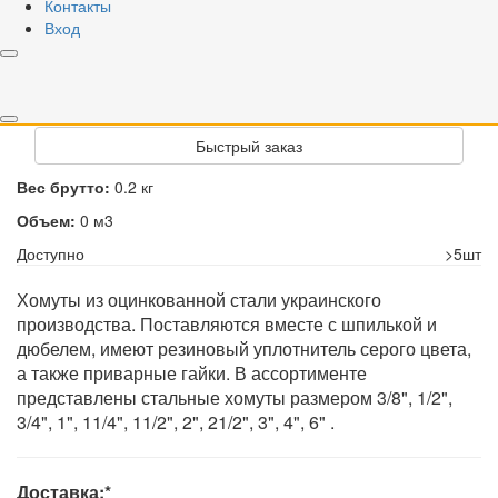
Контакты
Вход
87-92 3"
110-115 4"
159-166 6"
РРЦ
66,85 грн
Купить
Быстрый заказ
Вес брутто:
0.2 кг
Объем:
0 м3
Доступно
>5шт
Хомуты из оцинкованной стали украинского
производства. Поставляются вместе с шпилькой и
дюбелем, имеют резиновый уплотнитель серого цвета,
а также приварные гайки. В ассортименте
представлены стальные хомуты размером 3/8", 1/2",
3/4", 1", 11/4", 11/2", 2", 21/2", 3", 4", 6" .
Доставка:*