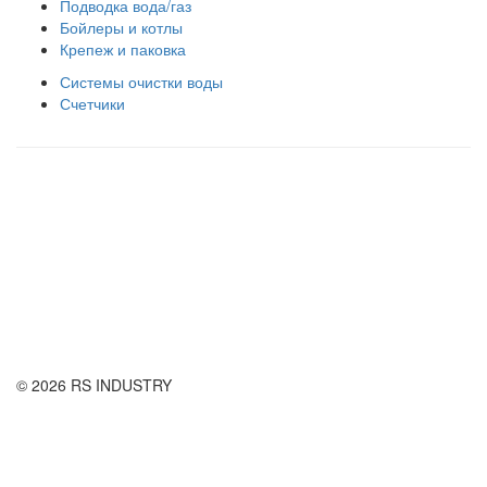
Подводка вода/газ
Бойлеры и котлы
Крепеж и паковка
Системы очистки воды
Счетчики
Правила использования сайта
Оплата и доставка
Правила возврата товара
Публичная оферта
© 2026 RS INDUSTRY
Контактная информация