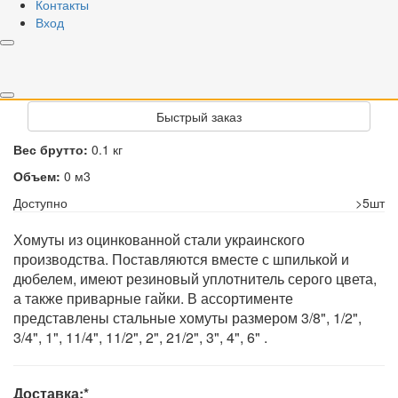
Контакты
Вход
87-92 3"
110-115 4"
159-166 6"
РРЦ
40,28 грн
Купить
Быстрый заказ
Вес брутто:
0.1 кг
Объем:
0 м3
Доступно
>5шт
Хомуты из оцинкованной стали украинского
производства. Поставляются вместе с шпилькой и
дюбелем, имеют резиновый уплотнитель серого цвета,
а также приварные гайки. В ассортименте
представлены стальные хомуты размером 3/8", 1/2",
3/4", 1", 11/4", 11/2", 2", 21/2", 3", 4", 6" .
Доставка:*