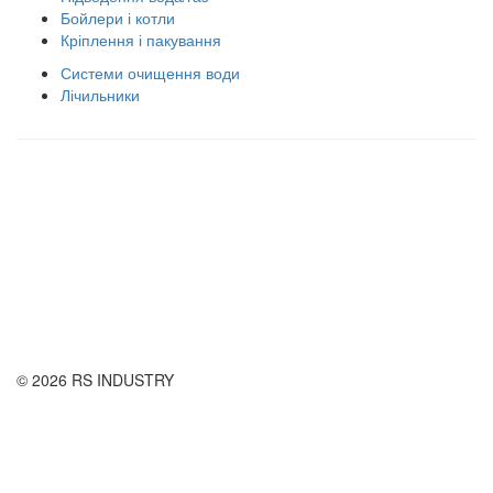
Бойлери і котли
Кріплення і пакування
Системи очищення води
Лічильники
Правила використання сайту
Оплата і доставка
Правила повернення товару
Публічна оферта
© 2026 RS INDUSTRY
Контактна інформація