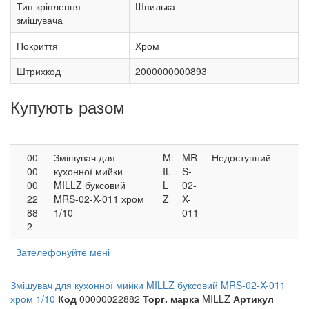
Тип кріплення
Шпилька
змішувача
Покриття
Хром
Штрихкод
2000000000893
Купують разом
00
Змішувач для
M
MR
Недоступний
00
кухонної мийки
IL
S-
00
MILLZ буксовий
L
02-
22
MRS-02-X-011 хром
Z
X-
88
1/10
011
2
Зателефонуйте мені
Змішувач для кухонної мийки MILLZ буксовий MRS-02-X-011
хром 1/10
Код
00000022882
Торг. марка
MILLZ
Артикул