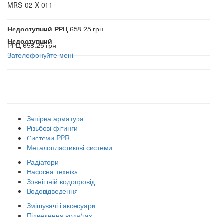
MRS-02-X-011
Недоступний
РРЦ
658.25 грн
Недоступний
РРЦ
658.25 грн
Зателефонуйте мені
Наші товарні групи
Запірна арматура
Різьбові фітинги
Системи PPR
Металопластикові системи
Радіатори
Насосна техніка
Зовнішній водопровід
Водовідведення
Змішувачі і аксесуари
Підведення вода/газ