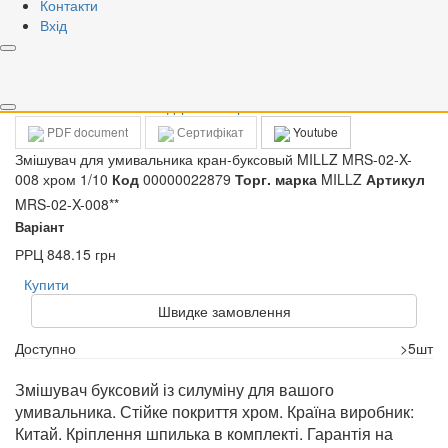
Контакти
Вхід
Відкрити зображення
Відкрити зображення
PDF document
Сертифікат
Youtube
Змішувач для умивальника кран-буксовый MILLZ MRS-02-X-
008 хром 1/10
Код
00000022879
Торг. марка
MILLZ
Артикул
MRS-02-X-008**
Варіант
РРЦ
848.15 грн
Купити
Швидке замовлення
Доступно
>5шт
Змішувач буксовий із силуміну для вашого
умивальника. Стійке покриття хром. Країна виробник:
Китай. Кріплення шпилька в комплекті. Гарантія на