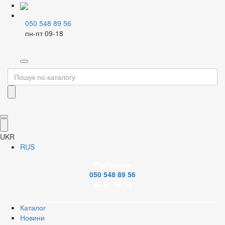
050 548 89 56
пн-пт 09-18
Home
Змішувачі і аксесуари
Змішувачі для умивальника
Литі змішувачі - умивальник
UKR
Відкрити зображення
RUS
Підтримка
Відкрити зображення
050 548 89 56
пн-пт 09-18
Відкрити зображення
Каталог
Новини
Відкрити зображення