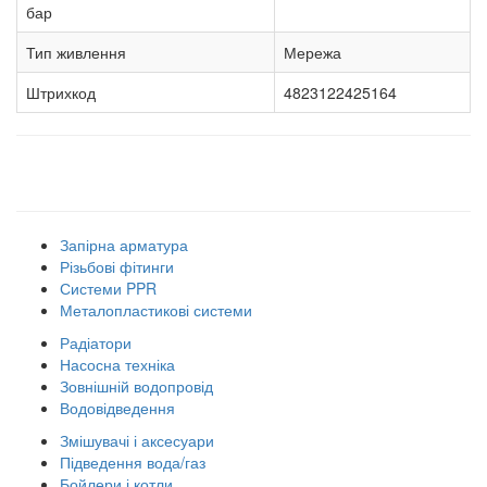
бар
Тип живлення
Мережа
Штрихкод
4823122425164
Наші товарні групи
Запірна арматура
Різьбові фітинги
Системи PPR
Металопластикові системи
Радіатори
Насосна техніка
Зовнішній водопровід
Водовідведення
Змішувачі і аксесуари
Підведення вода/газ
Бойлери і котли