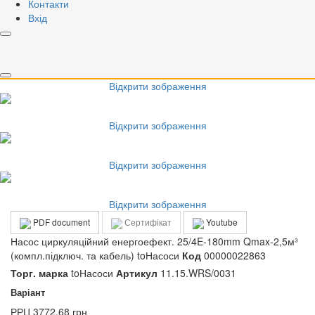
Контакти
Відкрити зображення
Вхід
Відкрити зображення
Відкрити зображення
Відкрити зображення
Відкрити зображення
Відкрити зображення
PDF document
Сертифікат
Youtube
Насос циркуляційний енергоефект. 25/4E-180mm Qmax-2,5м³
(компл.підключ. та кабель) toНасоси
Код
00000022863
Торг. марка
toНасоси
Артикул
11.15.WRS/0031
Варіант
РРЦ
3772.68 грн