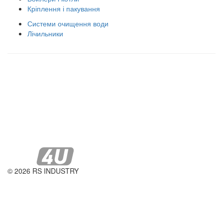
Кріплення і пакування
Системи очищення води
Лічильники
Правила використання сайту
Оплата і доставка
Правила повернення товару
Публічна оферта
© 2026 RS INDUSTRY
Контактна інформація