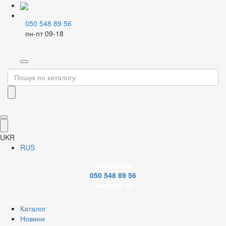
050 548 89 56
пн-пт 09-18
Home
Водовідведення
Каналізація
Внутрішня каналізація
Фітинг для внутр.каналізації
Перехідники (редукції) для каналізації
UKR
Відкрити зображення
RUS
PDF document
Сертифікат
Youtube
Перехідник Fora 124/110 5шт УПАКОВКА
Код
ТР-00003698
Підтримка
050 548 89 56
Торг. марка
FORA
Артикул
СВК-Ф-018
пн-пт 09-18
Варіант
РРЦ
26.00 грн
Каталог
Новини
Мінімальне замовлення від 5 шт