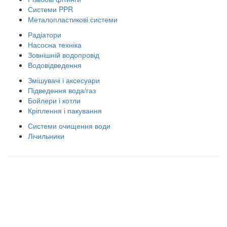
Системи PPR
Металопластикові системи
Радіатори
Насосна техніка
Зовнішній водопровід
Водовідведення
Змішувачі і аксесуари
Підведення вода/газ
Бойлери і котли
Кріплення і пакування
Системи очищення води
Лічильники
Правила використання сайту
Оплата і доставка
Правила повернення товару
Публічна оферта