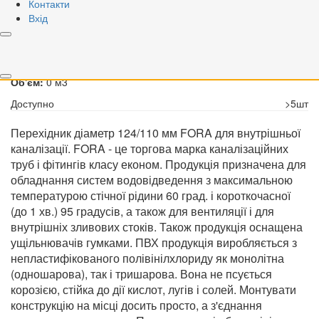
Контакти
Купити
Вхід
Швидке замовлення
Вага брутто:
0.13 кг
Об'єм:
0 м3
Доступно
>5шт
Перехідник діаметр 124/110 мм FORA для внутрішньої
каналізації. FORA - це торгова марка каналізаційних
труб і фітингів класу економ. Продукція призначена для
обладнання систем водовідведення з максимальною
температурою стічної рідини 60 град. і короткочасної
(до 1 хв.) 95 градусів, а також для вентиляції і для
внутрішніх зливових стоків. Також продукція оснащена
ущільнювачів гумками. ПВХ продукція виробляється з
непластифікованого полівінілхлориду як монолітна
(одношарова), так і тришарова. Вона не псується
корозією, стійка до дії кислот, лугів і солей. Монтувати
конструкцію на місці досить просто, а з'єднання