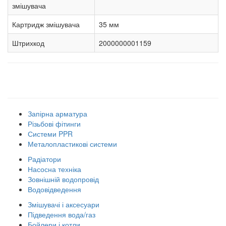
змішувача
Картридж змішувача
35 мм
Штрихкод
2000000001159
Наші товарні групи
Запірна арматура
Різьбові фітинги
Системи PPR
Металопластикові системи
Радіатори
Насосна техніка
Зовнішній водопровід
Водовідведення
Змішувачі і аксесуари
Підведення вода/газ
Бойлери і котли