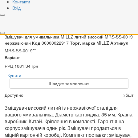
Контакти
Відкрити зображення
Вхід
Відкрити зображення
PDF document
Сертифікат
Youtube
Змішувач для умивальника MILLZ литий високий MRS-SS-0019
нержавіючий
Код
00000022917
Торг. марка
MILLZ
Артикул
MRS-SS-0019**
Варіант
РРЦ
1081.34 грн
Купити
Швидке замовлення
Доступно
>5шт
Змішувач високий литий із нержавіючої сталі для
вашого умивальника. Діаметр картриджа: 35 мм. Країна
виробник: Китай. Кріплення в комплекті. Гарантія на
корпус змішувача один рік. Змішувач продається в
міцній картонній коробці. Комплект поставки: змішувач,