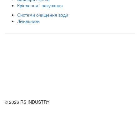
Кріплення і пакування
Системи очищення води
Лічильники
Правила використання сайту
Оплата і доставка
Правила повернення товару
Публічна оферта
© 2026 RS INDUSTRY
Контактна інформація