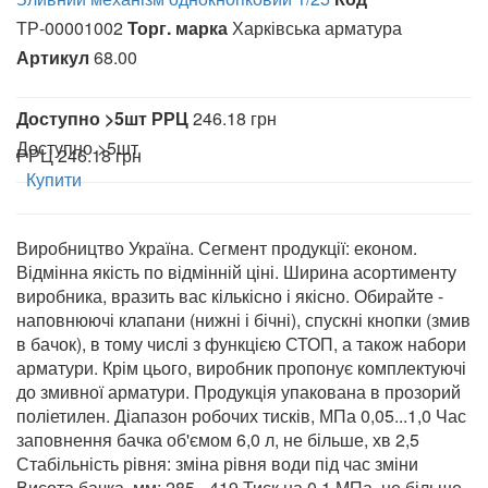
ТР-00001002
Торг. марка
Харківська арматура
Артикул
68.00
Доступно
>5шт
РРЦ
246.18 грн
Доступно
>5шт
РРЦ
246.18 грн
Купити
Виробництво Україна. Сегмент продукції: економ.
Відмінна якість по відмінній ціні. Ширина асортименту
виробника, вразить вас кількісно і якісно. Обирайте -
наповнюючі клапани (нижні і бічні), спускні кнопки (змив
в бачок), в тому числі з функцією СТОП, а також набори
арматури. Крім цього, виробник пропонує комплектуючі
до змивної арматури. Продукція упакована в прозорий
поліетилен. Діапазон робочих тисків, МПа 0,05...1,0 Час
заповнення бачка об'ємом 6,0 л, не більше, хв 2,5
Стабільність рівня: зміна рівня води під час зміни
Висота бачка, мм: 285 - 419 Тиск на 0,1 МПа, не більше,