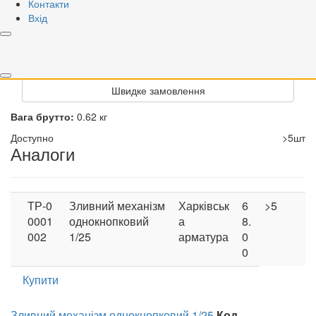
Контакти
Харківська арматура
Артикул
АБ 69.57.14.3
Вхід
Варіант
РРЦ
372.92 грн
Купити
Швидке замовлення
Вага брутто:
0.62 кг
Доступно
>5шт
Аналоги
ТР-0
Зливний механізм
Харківськ
6
>5
0001
однокнопковий
а
8.
002
1/25
арматура
0
0
Купити
Зливний механізм однокнопковий 1/25
Код