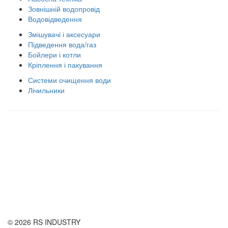
Зовнішній водопровід
Водовідведення
Змішувачі і аксесуари
Підведення вода/газ
Бойлери і котли
Кріплення і пакування
Системи очищення води
Лічильники
Правила використання сайту
Оплата і доставка
Правила повернення товару
Публічна оферта
© 2026 RS INDUSTRY