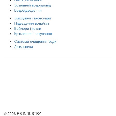
Зовнішній водопровід
Водовідведення
Змішувачі і аксесуари
Підведення вода/газ
Бойлери і котли
Кріплення і пакування
Системи очищення води
Лічильники
Правила використання сайту
Оплата і доставка
Правила повернення товару
Публічна оферта
© 2026 RS INDUSTRY