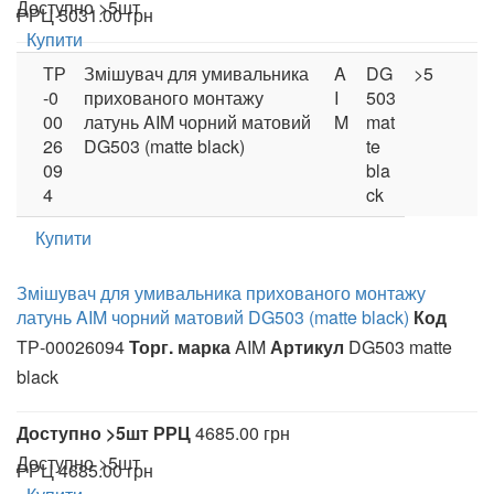
Доступно
>5шт
РРЦ
5031.00 грн
Купити
ТР
Змішувач для умивальника
A
DG
>5
-0
прихованого монтажу
I
503
00
латунь AIM чорний матовий
M
mat
26
DG503 (matte black)
te
09
bla
4
ck
Купити
Змішувач для умивальника прихованого монтажу
латунь AIM чорний матовий DG503 (matte black)
Код
ТР-00026094
Торг. марка
AIM
Артикул
DG503 matte
black
Доступно
>5шт
РРЦ
4685.00 грн
Доступно
>5шт
РРЦ
4685.00 грн