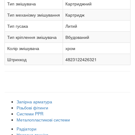
Тип змішувача
Картриджний
Тип механізму змішування
Картридж
Тип гусака
Литий
Тип кріплення змішувача
Вбудований
Колір змішувача
хром
Штрихкод
4823122426321
Наші товарні групи
Запірна арматура
Різьбові фітинги
Системи PPR
Металопластикові системи
Радіатори
Насосна техніка