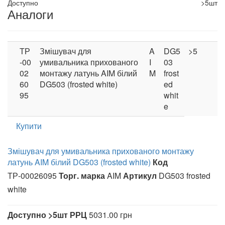
Доступно
>5шт
Аналоги
ТР
Змішувач для
A
DG5
>5
-00
умивальника прихованого
I
03
02
монтажу латунь AIM білий
M
frost
60
DG503 (frosted white)
ed
95
whit
e
Купити
Змішувач для умивальника прихованого монтажу
латунь AIM білий DG503 (frosted white)
Код
ТР-00026095
Торг. марка
AIM
Артикул
DG503 frosted
white
Доступно
>5шт
РРЦ
5031.00 грн