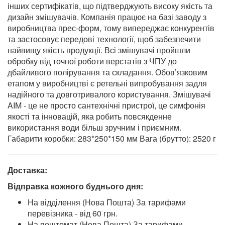
інших сертифікатів, що підтверджують високу якість та
дизайн змішувачів. Компанія працює на базі заводу з
виробництва прес-форм, тому випереджає конкурентів
та застосовує передові технології, щоб забезпечити
найвищу якість продукції. Всі змішувачі пройшли
обробку від точної роботи верстатів з ЧПУ до
дбайливого полірування та складання. Обовʼязковим
етапом у виробництві є ретельні випробування задля
надійного та довготривалого користування. Змішувачі
AIM - це не просто сантехнічні пристрої, це симфонія
якості та інновацій, яка робить повсякденне
використання води більш зручним і приємним.
Габарити коробки: 283*250*150 мм Вага (брутто): 2520 г
Доставка:
Відправка кожного буднього дня:
На відділення (Нова Пошта) За тарифами
перевізника - від 60 грн.
На поштомат (Нова Пошта) За тарифами