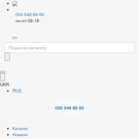
050 548 89 56
пн-пт 09-18
Home
Змішувачі і аксесуари
Змішувачі для умивальника
Настінні змішувачі - умивальник
UKR
Відкрити зображення
RUS
Підтримка
Відкрити зображення
050 548 89 56
пн-пт 09-18
Відкрити зображення
Каталог
Новини