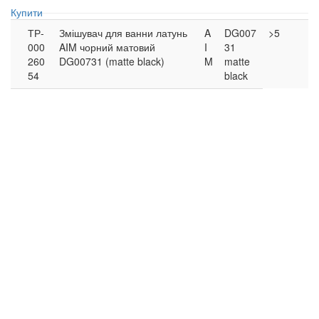
Купити
ТР-
Змішувач для ванни латунь
A
DG007
>5
000
AIM чорний матовий
I
31
260
DG00731 (matte black)
M
matte
54
black