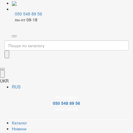
050 548 89 56
пн-пт 09-18
Home
Змішувачі і аксесуари
Змішувачі для кухні
Картриджні високі
Відкрити зображення
UKR
RUS
Відкрити зображення
Підтримка
050 548 89 56
Відкрити зображення
пн-пт 09-18
Каталог
Відкрити зображення
Новини