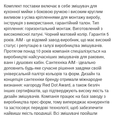
Комплект поставки включає в себе змішувач для
кухонної мийки з боковою ручкою і високим круглим
виливом з усіма кріпленнями для монтажу виробу,
інструкція з використання, гарантійний талон. Тип
кріплення: горизонтальний монтаж. Виготовлений з
високоякісної латуні. Чорний матовий колір. Гарантія 5
років. AIM - це відомий завод-виробник, що має високий
статус і репутацію в галузі виробництва змішувачів.
Протягом понад 10 років компанія спеціалізується на
виробництві найсучасніших змішувачів для раковин,
ванн і душових кабін. Сантехніка AIM - ідеально
доповнить будь-яке сучасне рішення завдяки своїй
універсальній палітрі кольорів та форм. Дизайн та
концепція сантехніки бренду отримали міжнародне
визнання: нагороду Red Dot Award, а також безліч
інших сертифікатів, що підтверджують високу якість та
дизайн змішувачів. Компанія працює на базі заводу з
виробництва прес-форм, тому випереджає конкурентів
та застосовує передові технології, щоб забезпечити
найвищу якість продукції. Всі змішувачі пройшли