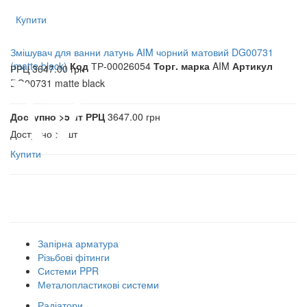
Купити
Змішувач для ванни латунь AIM чорний матовий DG00731
(matte black)
Код
ТР-00026054
Торг. марка
AIM
Артикул
РРЦ
3647.00 грн
DG00731 matte black
Доступно
>5шт
РРЦ
3647.00 грн
Доступно
>5шт
Купити
Наші товарні групи
Запірна арматура
Різьбові фітинги
Системи PPR
Металопластикові системи
Радіатори