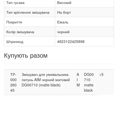
Тип гусака
Високий
Тип кріплення змішувача
На борт
Покриття
Емаль
Колір змішувача
чорний
Штрихкод
4823122425898
Купують разом
ТР-
Змішувач для умивальника
A
DG00
>5
000
латунь AIM чорний матовий
I
710
260
DG00710 (matte black)
M
matte
45
black