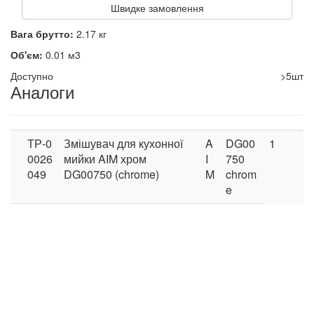
Швидке замовлення
Вага брутто:
2.17 кг
Об'єм:
0.01 м3
Доступно
>5шт
Аналоги
ТР-0
Змішувач для кухонної
A
DG00
1
0026
мийки AIM хром
I
750
049
DG00750 (chrome)
M
chrom
e