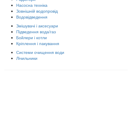
Насосна техніка
Зовнішній водопровід
Водовідведення
Змішувачі і аксесуари
Підведення вода/газ
Бойлери і котли
Кріплення і пакування
Системи очищення води
Лічильники
Правила використання сайту
Оплата і доставка
Правила повернення товару
Публічна оферта