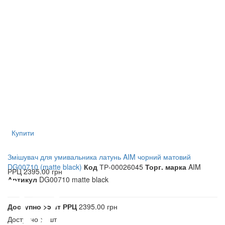
Купити
Змішувач для умивальника латунь AIM чорний матовий
DG00710 (matte black)
Код
ТР-00026045
Торг. марка
AIM
РРЦ
2395.00 грн
Артикул
DG00710 matte black
Доступно
>5шт
РРЦ
2395.00 грн
Доступно
>5шт