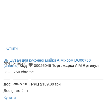
Купити
Змішувач для кухонної мийки AIM хром DG00750
РРЦ
2139.00 грн
(chrome)
Код
ТР-00026049
Торг. марка
AIM
Артикул
DG00750 chrome
Доступно
1шт
РРЦ
2139.00 грн
Доступно
1шт
Купити