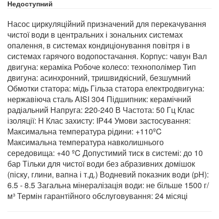
Недоступний
Насос циркуляційний призначений для перекачування
чистої води в центральних і зональних системах
опалення, в системах кондиціонування повітря і в
системах гарячого водопостачання. Корпус: чавун Вал
двигуна: кераміка Робоче колесо: технополімер Тип
двигуна: асинхронний, тришвидкісний, безшумний
Обмотки статора: мідь Гільза статора електродвигуна:
нержавіюча сталь AISI 304 Підшипник: керамічний
радіальний Напруга: 220-240 В Частота: 50 Гц Клас
ізоляції: Н Клас захисту: IP44 Умови застосування:
Максимальна температура рідини: +110ºC
Максимальна температура навколишнього
середовища: +40 ºC Допустимий тиск в системі: до 10
бар Тільки для чистої води без абразивних домішок
(піску, глини, вапна і т.д.) Водневий показник води (pH):
6.5 - 8.5 Загальна мінералізація води: не більше 1500 г/
м³ Термін гарантійного обслуговування: 24 місяці