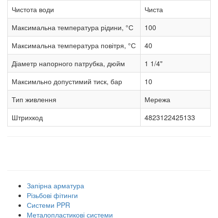
Чистота води
Чиста
Максимальна температура рідини, °С
100
Максимальна температура повітря, °С
40
Діаметр напорного патрубка, дюйм
1 1/4"
Максимльно допустимий тиск, бар
10
Тип живлення
Мережа
Штрихкод
4823122425133
Наші товарні групи
Запірна арматура
Різьбові фітинги
Системи PPR
Металопластикові системи