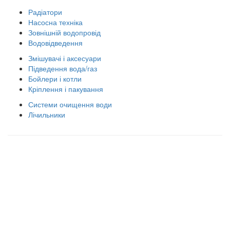
Радіатори
Насосна техніка
Зовнішній водопровід
Водовідведення
Змішувачі і аксесуари
Підведення вода/газ
Бойлери і котли
Кріплення і пакування
Системи очищення води
Лічильники
Правила використання сайту
Оплата і доставка
Правила повернення товару
Публічна оферта