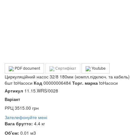
PDF document
Сертифікат
Youtube
Циркуляційний насос 32/8 180мм (компл.підключ. та кабель)
6шт toНасоси
Код
00000006484
Торг. марка
toНасоси
Артикул
11.15.WRS/0028
Варіант
РРЦ
3515.00 грн
Зателефонуйте мені
Вага брутто:
4.4 кг
Об'єм:
0.01 м3