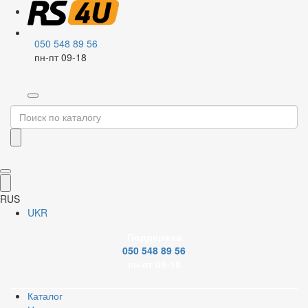
050 548 89 56
пн-пт 09-18
Главная
Крепеж и паковка
Хомуты
Червячные хомуты
Открыть изображение
PDF document
Сертификат
Youtube
RUS
Хомут червячный оцинкованный German type 9,0 мм Ø 32-50
UKR
мм, 50 шт
Код
ТР-00003463
Торг. марка
Mastertool
Артикул
Поддержка
20-1982
050 548 89 56
Вариант
пн-пт 09-18
Ø 60-80
Ø 80-100
Ø 9-16
Ø 25-40
Ø 32-50
Каталог
РРЦ
374,05 грн