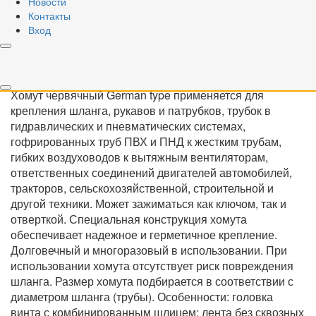
Новости
Контакты
Купить
Вход
Быстрый заказ
Доступно
>5уп
Хомут червячный German type применяется для
крепления шланга, рукавов и патрубков, трубок в
гидравлических и пневматических системах,
гофрированных труб ПВХ и ПНД к жестким трубам,
гибких воздуховодов к вытяжным вентиляторам,
ответственных соединений двигателей автомобилей,
тракторов, сельскохозяйственной, строительной и
другой техники. Может зажиматься как ключом, так и
отверткой. Специальная конструкция хомута
обеспечивает надежное и герметичное крепление.
Долговечный и многоразовый в использовании. При
использовании хомута отсутствует риск повреждения
шланга. Размер хомута подбирается в соответствии с
диаметром шланга (трубы). Особенности: головка
винта с комбинированным шлицем; лента без сквозных