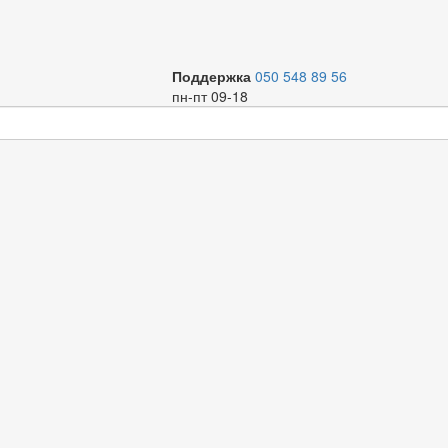
Поддержка
050 548 89 56
пн-пт 09-18
ы вод. теплый пол
Труба теплый пол RSk ТITAN PINK EVOH/PE-RT
Р
D16x2,0mm OXYGEN BARRIER 200м
Код
ТР-00007992
Торг. марка
RSk
Артикул
PINK16-200
К
Вариант
100 м
300 м
200 м
600 м
В
О
Д