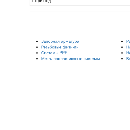
Штрихкод
Наши товарные группы
Запорная арматура
Р
Резьбовые фитинги
Н
Системы PPR
Н
Металлопластиковые системы
В
Правила использования сайта
Оплата и доставка
Правила возврата товара
Публичная оферта