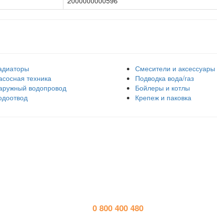
2000000000596
адиаторы
Смесители и аксессуары
асосная техника
Подводка вода/газ
аружный водопровод
Бойлеры и котлы
одоотвод
Крепеж и паковка
Контактная информация
Р
тел. 
0 800 400 480