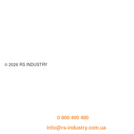
Правила использования сайта
Оплата и доставка
Правила возврата товара
Публичная оферта
© 2026 RS INDUSTRY
Контактная информация
тел. 
0 800 400 480
пошта: 
info@rs-industry.com.ua