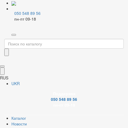
050 548 89 56
пн-пт 09-18
Главная
Системы PPR
Фитинги PPR
Радиаторные краны PPR
Открыть изображение
RUS
PDF document
Сертификат
Youtube
UKR
Вентиль PPR радиаторный угловой 25x3/4"Н Tebo белый 10/45
Код
00000023470
Торг. марка
TEBO
Артикул
О30060414
Поддержка
050 548 89 56
Вариант
пн-пт 09-18
20x1/2"Н
25x3/4"Н
Каталог
РРЦ
282,24 грн
Новости