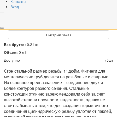
Вариант
Контакты
Вход
1/2"
3/4"
1"
1 1/4"
1 1/2"
2"
РРЦ
31,45 грн
Купить
Быстрый заказ
Вес брутто:
0.21 кг
Объем:
0 м3
Доступно
>5шт
Сгон стальной размер резьбы 1" дюйм. Фитинги для
металлических труб делятся на резьбовые и сварные.
Их основное предназначение – соединение двух и
более контуров разного сечения. Стальные
конструкции отлично зарекомендовали себя за счет
высокой степени прочности, надежности, однако не
стоит забывать о том, что для создания герметичного
соединения цилиндрическую резьбу уплотняют паклей,
смоченной железным суриком, замешанным на