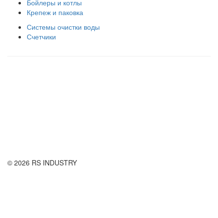
Бойлеры и котлы
Крепеж и паковка
Системы очистки воды
Счетчики
Правила использования сайта
Оплата и доставка
Правила возврата товара
Публичная оферта
© 2026 RS INDUSTRY
Контактная информация