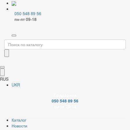
050 548 89 56
пн-пт 09-18
Главная
Резьбовые фитинги
Стальные фитинги
Открыть изображение
RUS
Открыть изображение
UKR
Поддержка
Открыть изображение
050 548 89 56
пн-пт 09-18
Открыть изображение
Каталог
PDF document
Сертификат
Youtube
Новости