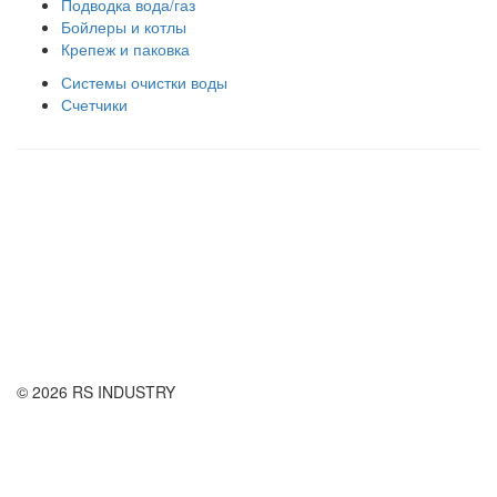
Подводка вода/газ
Бойлеры и котлы
Крепеж и паковка
Системы очистки воды
Счетчики
Правила использования сайта
Оплата и доставка
Правила возврата товара
Публичная оферта
© 2026 RS INDUSTRY
Контактная информация