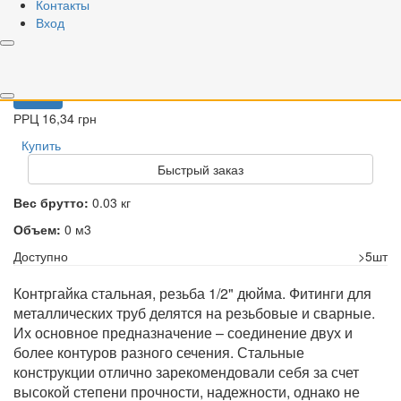
Контакты
Контргайка стальная 1/2" 1/500
Код
00000020603
Торг. марка
Вход
STA
Артикул
ЧП-00-012
Вариант
1/2"
3/4"
1"
1 1/4"
1 1/2"
2"
РРЦ
16,34 грн
Купить
Быстрый заказ
Вес брутто:
0.03 кг
Объем:
0 м3
Доступно
>5шт
Контргайка стальная, резьба 1/2" дюйма. Фитинги для
металлических труб делятся на резьбовые и сварные.
Их основное предназначение – соединение двух и
более контуров разного сечения. Стальные
конструкции отлично зарекомендовали себя за счет
высокой степени прочности, надежности, однако не