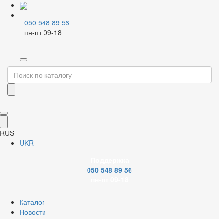
050 548 89 56
пн-пт 09-18
Главная
Резьбовые фитинги
Стальные фитинги
Открыть изображение
RUS
Открыть изображение
UKR
Поддержка
Открыть изображение
050 548 89 56
пн-пт 09-18
Открыть изображение
Каталог
PDF document
Сертификат
Youtube
Новости