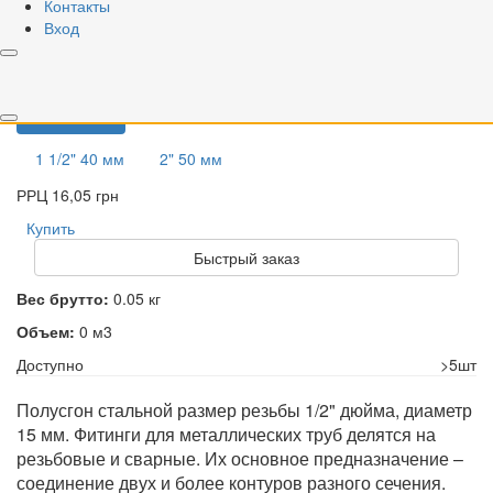
Контакты
Полусгон стальной 1/2" 15 мм 1/200
Код
00000020596
Вход
Торг. марка
STA
Артикул
ЧП-00-060
Вариант
1/2" 15 мм
3/4" 20 мм
1" 25 мм
1 1/4" 32 мм
1 1/2" 40 мм
2" 50 мм
РРЦ
16,05 грн
Купить
Быстрый заказ
Вес брутто:
0.05 кг
Объем:
0 м3
Доступно
>5шт
Полусгон стальной размер резьбы 1/2" дюйма, диаметр
15 мм. Фитинги для металлических труб делятся на
резьбовые и сварные. Их основное предназначение –
соединение двух и более контуров разного сечения.