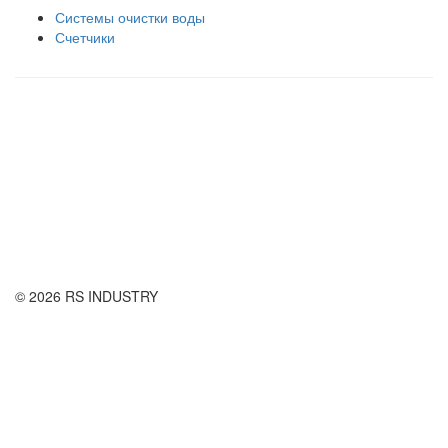
Системы очистки воды
Счетчики
Правила использования сайта
Оплата и доставка
Правила возврата товара
Публичная оферта
© 2026 RS INDUSTRY
Контактная информация