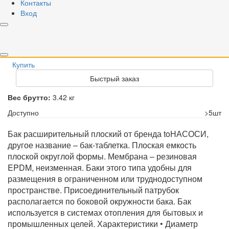
Контакты
Вариант
Вход
6 л
8 л
12 л
10 л
РРЦ
1 313,00 грн
Купить
Быстрый заказ
Вес брутто:
3.42 кг
Доступно
>5шт
Бак расширительный плоский от бренда toНАСОСИ,
другое название – бак-таблетка. Плоская емкость
плоской округлой формы. Мембрана – резиновая
EPDM, неизменная. Баки этого типа удобны для
размещения в ограниченном или труднодоступном
пространстве. Присоединительный патрубок
располагается по боковой окружности бака. Бак
используется в системах отопления для бытовых и
промышленных целей. Характеристики • Диаметр