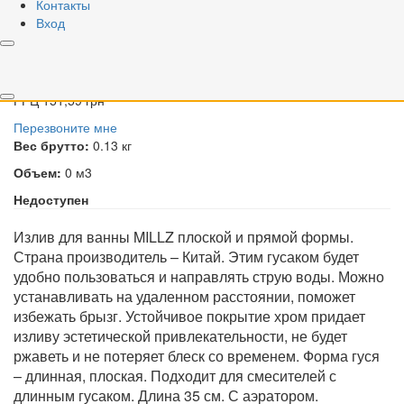
Контакты
022
Вход
Вариант
20 см
30 см
35 см
РРЦ
151,59 грн
Перезвоните мне
Вес брутто:
0.13 кг
Объем:
0 м3
Недоступен
Излив для ванны MILLZ плоской и прямой формы.
Страна производитель – Китай. Этим гусаком будет
удобно пользоваться и направлять струю воды. Можно
устанавливать на удаленном расстоянии, поможет
избежать брызг. Устойчивое покрытие хром придает
изливу эстетической привлекательности, не будет
ржаветь и не потеряет блеск со временем. Форма гуся
– длинная, плоская. Подходит для смесителей с
длинным гусаком. Длина 35 см. С аэратором.