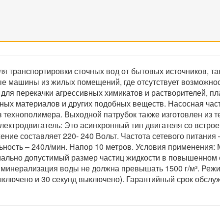
я транспортировки сточных вод от бытовых источников, так
 машины из жилых помещений, где отсутствует возможност
для перекачки агрессивных химикатов и растворителей, пл
ьных материалов и других подобных веществ. Насосная час
 из технополимера. Выходной патрубок также изготовлен из
Электродвигатель: Это асинхронный тип двигателя со встро
ние составляет 220- 240 Вольт. Частота сетевого питания –
льность – 240л/мин. Напор 10 метров. Условия применения
ально допустимый размер частиц жидкости в повышенном с
я минерализация воды не должна превышать 1500 г/м³. Режи
выключено и 30 секунд выключено). Гарантийный срок обслу