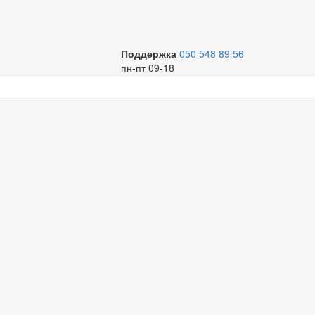
Поддержка
050 548 89 56
пн-пт 09-18
ажа и канализации
Фекальные
WC Lift 600 Насос канализационный 0,6kW,(сменн.
Р
панель),3in+1out, 240л/м., до t.90°С toНасоси
Код
К
00000022832
Торг. марка
toНасоси
Артикул
15052023.001
Вариант
В
О
Д