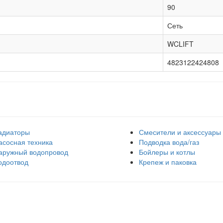
90
Сеть
WCLIFT
4823122424808
адиаторы
Смесители и аксессуары
асосная техника
Подводка вода/газ
аружный водопровод
Бойлеры и котлы
одоотвод
Крепеж и паковка
Контактная информация
Р