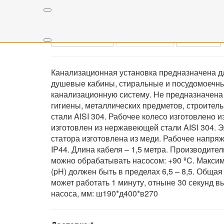
Открыть изображение
PDF document
Сертификат
Youtube
Канализационная установка предназначена дл
душевые кабины, стиральные и посудомоечные
канализационную систему. Не предназначена 
гигиены, металлических предметов, строител
стали AISI 304. Рабочее колесо изготовлено
изготовлен из нержавеющей стали AISI 304. 
статора изготовлена из меди. Рабочее напряже
IP44. Длина кабеля – 1,5 метра. Производите
можно обрабатывать насосом: +90 ºC. Максим
(pH) должен быть в пределах 6,5 – 8,5. Обща
может работать 1 минуту, отныне 30 секунд 
насоса, мм: ш190*д400*в270