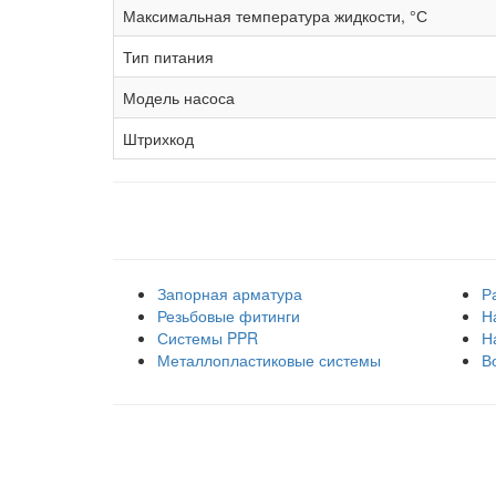
Максимальная температура жидкости, °С
Тип питания
Модель насоса
Штрихкод
Наши товарные группы
Запорная арматура
Р
Резьбовые фитинги
Н
Системы PPR
Н
Металлопластиковые системы
В
Правила использования сайта
Оплата и доставка