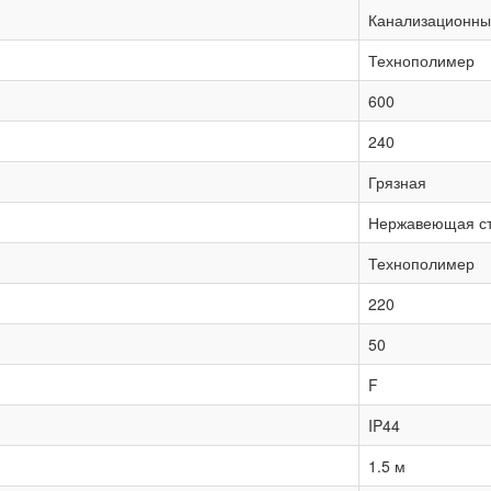
Канализационны
Технополимер
600
240
Грязная
Нержавеющая с
Технополимер
220
50
F
IP44
1.5 м