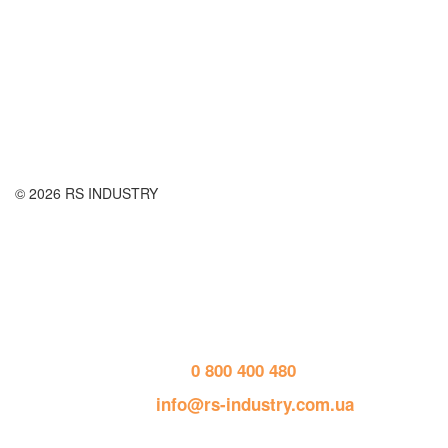
Правила использования сайта
Оплата и доставка
Правила возврата товара
Публичная оферта
© 2026 RS INDUSTRY
Контактная информация
тел. 
0 800 400 480
пошта: 
info@rs-industry.com.ua