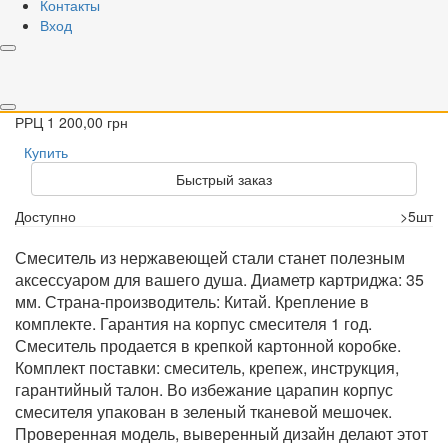
Контакты
Вход
Смеситель для душевой кабины MILLZ нержавеющий MRS-
SS-0005
Код
00000022903
Торг. марка
MILLZ
Артикул
MRS-
SS-0005
Вариант
РРЦ
1 200,00 грн
Купить
Быстрый заказ
Доступно
>5шт
Смеситель из нержавеющей стали станет полезным
аксессуаром для вашего душа. Диаметр картриджа: 35
мм. Страна-производитель: Китай. Крепление в
комплекте. Гарантия на корпус смесителя 1 год.
Смеситель продается в крепкой картонной коробке.
Комплект поставки: смеситель, крепеж, инструкция,
гарантийный талон. Во избежание царапин корпус
смесителя упакован в зеленый тканевой мешочек.
Проверенная модель, выверенный дизайн делают этот