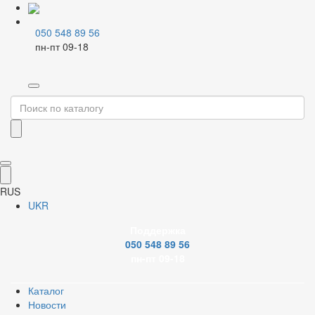
050 548 89 56
пн-пт 09-18
Главная
Смесители и аксессуары
Нержавеющие смесители
Открыть изображение
RUS
UKR
Открыть изображение
Поддержка
050 548 89 56
Открыть изображение
пн-пт 09-18
Каталог
Открыть изображение
Новости
PDF document
Сертификат
Youtube