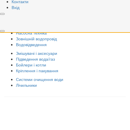
Запірна арматура
Контакти
Різьбові фітинги
Вхід
Системи PPR
Металопластикові системи
Радіатори
Насосна техніка
Зовнішній водопровід
Водовідведення
Змішувачі і аксесуари
Підведення вода/газ
Бойлери і котли
Кріплення і пакування
Системи очищення води
Лічильники
Правила використання сайту
Оплата і доставка
Правила повернення товару